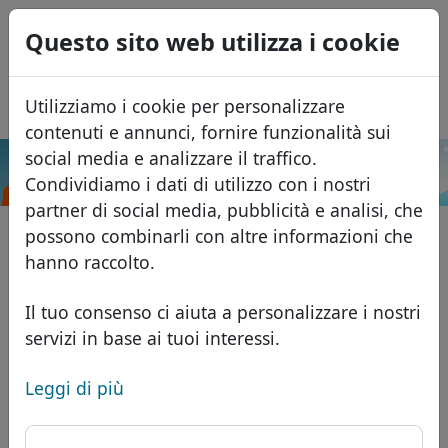
0
Questo sito web utilizza i cookie
USD
EUR
English
Utilizziamo i cookie per personalizzare
GBP
Español
contenuti e annunci, fornire funzionalità sui
Français
social media e analizzare il traffico.
.aid.pl
Cerca
Condividiamo i dati di utilizzo con i nostri
Português
Domini
partner di social media, pubblicità e analisi, che
Română
Database dei domini
possono combinarli con altre informazioni che
Eesti
Cerca
hanno raccolto.
Domini africani
Listino prezzi
Servizi
Domini asiatici
Sconti
Il tuo consenso ci aiuta a personalizzare i nostri
servizi in base ai tuoi interessi.
ID Protect
Domini europei
Trasferisci
FAQ
Hosting DNS
Domini del Medio Oriente
Leggi di più
Blog
WHOIS
Domini nordamericani