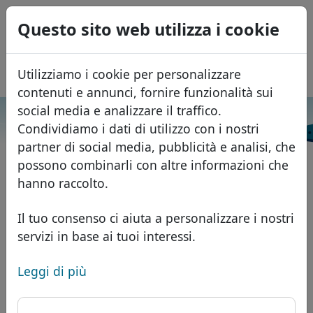
0
Questo sito web utilizza i cookie
USD
EUR
English
Utilizziamo i cookie per personalizzare
GBP
Español
contenuti e annunci, fornire funzionalità sui
Français
social media e analizzare il traffico.
Cerca
Condividiamo i dati di utilizzo con i nostri
Português
Domini
partner di social media, pubblicità e analisi, che
Română
Database dei domini
possono combinarli con altre informazioni che
Eesti
Cerca
hanno raccolto.
Domini africani
Listino prezzi
Servizi
Domini asiatici
Sconti
Il tuo consenso ci aiuta a personalizzare i nostri
servizi in base ai tuoi interessi.
ID Protect
Domini europei
Trasferisci
FAQ
Hosting DNS
Domini del Medio Oriente
Leggi di più
Blog
WHOIS
Domini nordamericani