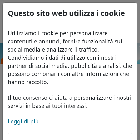
0
Questo sito web utilizza i cookie
USD
EUR
English
Utilizziamo i cookie per personalizzare
GBP
Español
contenuti e annunci, fornire funzionalità sui
Français
social media e analizzare il traffico.
.co.uz
Cerca
Condividiamo i dati di utilizzo con i nostri
Português
Domini
partner di social media, pubblicità e analisi, che
Română
Database dei domini
possono combinarli con altre informazioni che
Eesti
Cerca
hanno raccolto.
Domini africani
Listino prezzi
Servizi
Domini asiatici
Sconti
Il tuo consenso ci aiuta a personalizzare i nostri
servizi in base ai tuoi interessi.
ID Protect
Domini europei
Trasferisci
FAQ
Hosting DNS
Domini del Medio Oriente
Leggi di più
Blog
WHOIS
Domini nordamericani