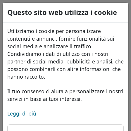
0
Questo sito web utilizza i cookie
USD
EUR
English
Utilizziamo i cookie per personalizzare
GBP
Español
contenuti e annunci, fornire funzionalità sui
Français
social media e analizzare il traffico.
Condividiamo i dati di utilizzo con i nostri
Português
Domini
partner di social media, pubblicità e analisi, che
Română
Database dei domini
possono combinarli con altre informazioni che
Eesti
Cerca
hanno raccolto.
Domini africani
Listino prezzi
Servizi
Domini asiatici
Sconti
Il tuo consenso ci aiuta a personalizzare i nostri
servizi in base ai tuoi interessi.
ID Protect
Domini europei
Trasferisci
FAQ
Hosting DNS
Domini del Medio Oriente
Leggi di più
Blog
WHOIS
Dominio .com.lb -
Domini nordamericani