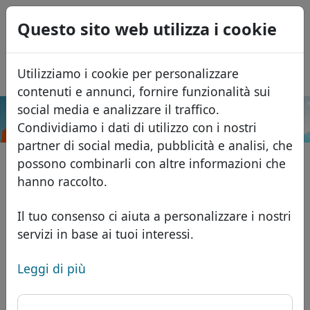
0
Questo sito web utilizza i cookie
USD
EUR
English
Utilizziamo i cookie per personalizzare
GBP
Español
contenuti e annunci, fornire funzionalità sui
Français
social media e analizzare il traffico.
.net.cn
Cerca
Condividiamo i dati di utilizzo con i nostri
Português
Domini
partner di social media, pubblicità e analisi, che
Română
Database dei domini
possono combinarli con altre informazioni che
Eesti
Cerca
hanno raccolto.
Domini africani
Listino prezzi
Servizi
Domini asiatici
Sconti
Il tuo consenso ci aiuta a personalizzare i nostri
servizi in base ai tuoi interessi.
ID Protect
Domini europei
Trasferisci
FAQ
Hosting DNS
Domini del Medio Oriente
Leggi di più
Blog
WHOIS
Domini nordamericani