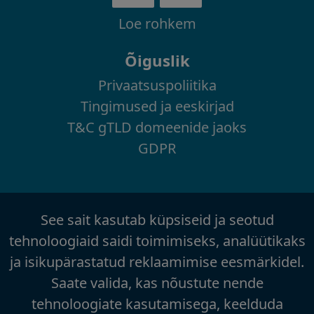
Loe rohkem
Õiguslik
Privaatsuspoliitika
Tingimused ja eeskirjad
T&C gTLD domeenide jaoks
GDPR
See sait kasutab küpsiseid ja seotud
tehnoloogiaid saidi toimimiseks, analüütikaks
ja isikupärastatud reklaamimise eesmärkidel.
Saate valida, kas nõustute nende
tehnoloogiate kasutamisega, keelduda