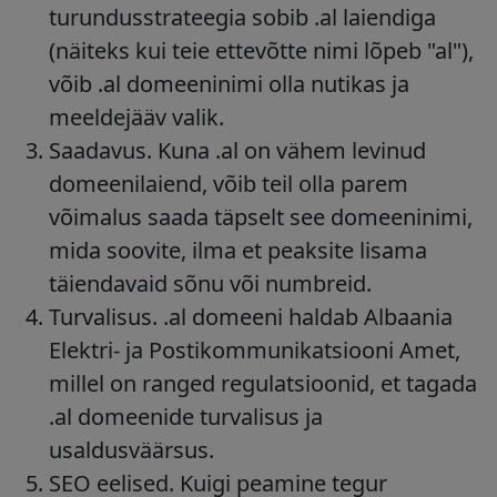
turundusstrateegia sobib .al laiendiga
(näiteks kui teie ettevõtte nimi lõpeb "al"),
võib .al domeeninimi olla nutikas ja
meeldejääv valik.
Saadavus
. Kuna .al on vähem levinud
domeenilaiend, võib teil olla parem
võimalus saada täpselt see domeeninimi,
mida soovite, ilma et peaksite lisama
täiendavaid sõnu või numbreid.
Turvalisus
. .al domeeni haldab Albaania
Elektri- ja Postikommunikatsiooni Amet,
millel on ranged regulatsioonid, et tagada
.al domeenide turvalisus ja
usaldusväärsus.
SEO eelised
. Kuigi peamine tegur