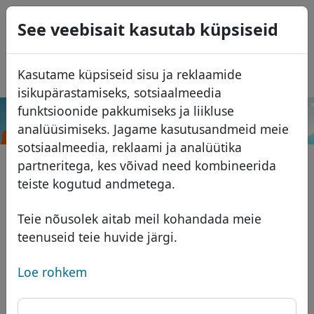
0
See veebisait kasutab küpsiseid
USD
EUR
English
Kasutame küpsiseid sisu ja reklaamide
GBP
Español
isikupärastamiseks, sotsiaalmeedia
Français
funktsioonide pakkumiseks ja liikluse
.al
Otsi
analüüsimiseks. Jagame kasutusandmeid meie
Italiano
Domeenid
sotsiaalmeedia, reklaami ja analüütika
Português
Domeeni andmebaas
partneritega, kes võivad need kombineerida
Română
Otsi
teiste kogutud andmetega.
Aafrika domeenid
Hinnakiri
Teenused
Aasia domeenid
Soodustused
Teie nõusolek aitab meil kohandada meie
teenuseid teie huvide järgi.
ID Protect
Euroopa domeenid
Üleandmine
Domeeni KKK
DNS majutus
Lähis-Ida domeenid
Loe rohkem
Blogi
WHOIS
Põhja-Ameerika domeenid