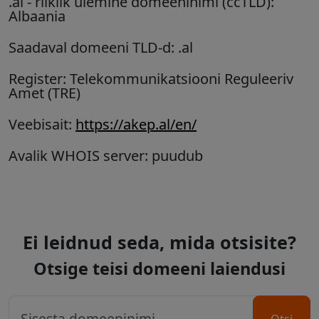
.al
- riiklik ülemine domeeninimi (ccTLD):
Albaania
Saadaval domeeni TLD-d: .al
Register: Telekommunikatsiooni Reguleeriv
Amet (TRE)
Veebisait:
https://akep.al/en/
Avalik WHOIS server: puudub
Ei leidnud seda, mida otsisite?
Otsige teisi domeeni laiendusi