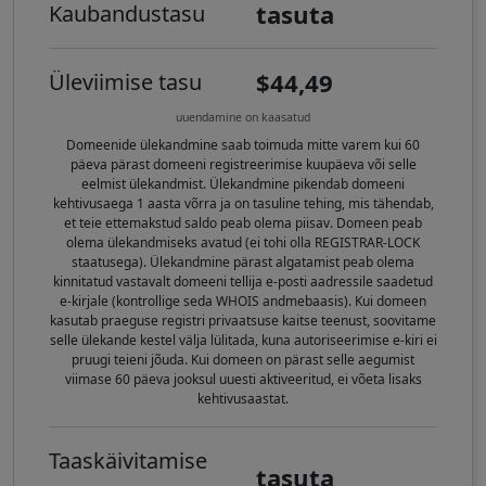
tasuta
Kaubandustasu
$44,49
Üleviimise tasu
uuendamine on kaasatud
Domeenide ülekandmine saab toimuda mitte varem kui 60
päeva pärast domeeni registreerimise kuupäeva või selle
eelmist ülekandmist. Ülekandmine pikendab domeeni
kehtivusaega 1 aasta võrra ja on tasuline tehing, mis tähendab,
et teie ettemakstud saldo peab olema piisav. Domeen peab
olema ülekandmiseks avatud (ei tohi olla REGISTRAR-LOCK
staatusega). Ülekandmine pärast algatamist peab olema
kinnitatud vastavalt domeeni tellija e-posti aadressile saadetud
e-kirjale (kontrollige seda WHOIS andmebaasis). Kui domeen
kasutab praeguse registri privaatsuse kaitse teenust, soovitame
selle ülekande kestel välja lülitada, kuna autoriseerimise e-kiri ei
pruugi teieni jõuda. Kui domeen on pärast selle aegumist
viimase 60 päeva jooksul uuesti aktiveeritud, ei võeta lisaks
kehtivusaastat.
Taaskäivitamise
tasuta