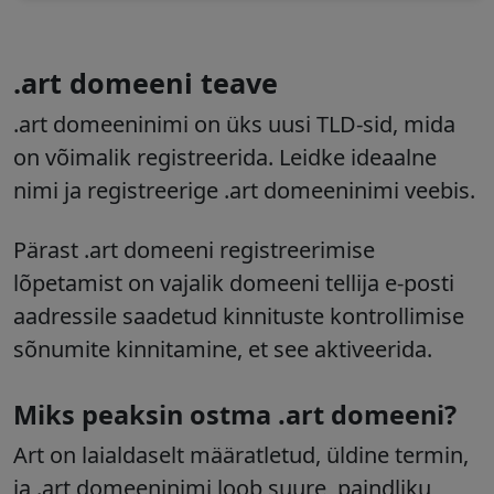
.art domeeni teave
.art domeeninimi on üks uusi TLD-sid, mida
on võimalik registreerida. Leidke ideaalne
nimi ja registreerige .art domeeninimi veebis.
Pärast .art domeeni registreerimise
lõpetamist on vajalik domeeni tellija e-posti
aadressile saadetud kinnituste kontrollimise
sõnumite kinnitamine, et see aktiveerida.
Miks peaksin ostma .art domeeni?
Art on laialdaselt määratletud, üldine termin,
ja .art domeeninimi loob suure, paindliku