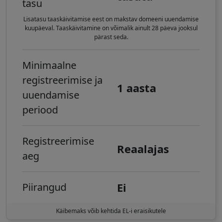
tasu
Lisatasu taaskäivitamise eest on makstav domeeni uuendamise
kuupäeval. Taaskäivitamine on võimalik ainult 28 päeva jooksul
pärast seda.
Minimaalne
registreerimise ja
1 aasta
uuendamise
periood
Registreerimise
Reaalajas
aeg
Ei
Piirangud
Käibemaks võib kehtida EL-i eraisikutele