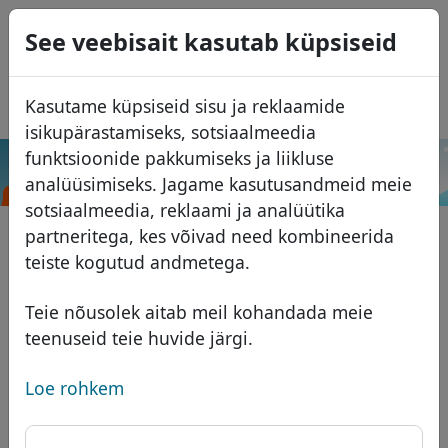
0
See veebisait kasutab küpsiseid
USD
EUR
English
Kasutame küpsiseid sisu ja reklaamide
GBP
Español
isikupärastamiseks, sotsiaalmeedia
Français
funktsioonide pakkumiseks ja liikluse
.art
Otsi
analüüsimiseks. Jagame kasutusandmeid meie
Italiano
Domeenid
sotsiaalmeedia, reklaami ja analüütika
Português
Domeeni andmebaas
partneritega, kes võivad need kombineerida
Română
Otsi
teiste kogutud andmetega.
Aafrika domeenid
Hinnakiri
Teenused
Aasia domeenid
Soodustused
Teie nõusolek aitab meil kohandada meie
teenuseid teie huvide järgi.
ID Protect
Euroopa domeenid
Üleandmine
Domeeni KKK
DNS majutus
Lähis-Ida domeenid
Loe rohkem
Blogi
WHOIS
Põhja-Ameerika domeenid