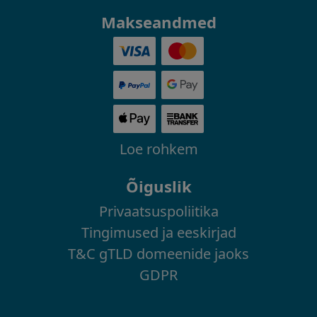
Makseandmed
Loe rohkem
Õiguslik
Privaatsuspoliitika
Tingimused ja eeskirjad
T&C gTLD domeenide jaoks
GDPR