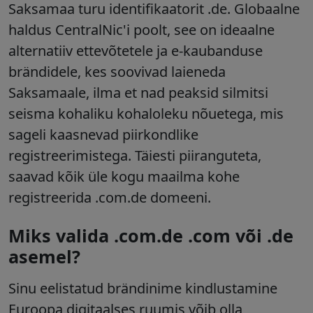
Saksamaa turu identifikaatorit .de. Globaalne
haldus CentralNic'i poolt, see on ideaalne
alternatiiv ettevõtetele ja e-kaubanduse
brändidele, kes soovivad laieneda
Saksamaale, ilma et nad peaksid silmitsi
seisma kohaliku kohaloleku nõuetega, mis
sageli kaasnevad piirkondlike
registreerimistega. Täiesti piiranguteta,
saavad kõik üle kogu maailma kohe
registreerida .com.de domeeni.
Miks valida .com.de .com või .de
asemel?
Sinu eelistatud brändinime kindlustamine
Euroopa digitaalses ruumis võib olla