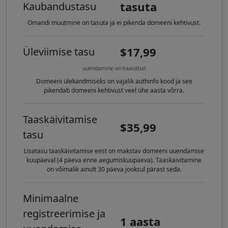
tasuta
Kaubandustasu
Omandi muutmine on tasuta ja ei pikenda domeeni kehtivust.
$17,99
Üleviimise tasu
uuendamine on kaasatud
Domeeni ülekandmiseks on vajalik authinfo kood ja see
pikendab domeeni kehtivust veel ühe aasta võrra.
Taaskäivitamise
$35,99
tasu
Lisatasu taaskäivitamise eest on makstav domeeni uuendamise
kuupäeval (4 päeva enne aegumiskuupäeva). Taaskäivitamine
on võimalik ainult 30 päeva jooksul pärast seda.
Minimaalne
registreerimise ja
1 aasta