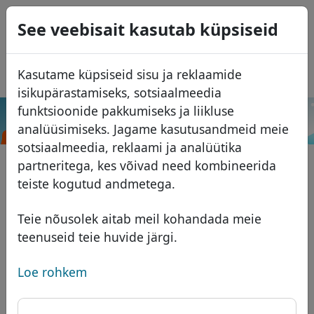
0
See veebisait kasutab küpsiseid
USD
EUR
English
Kasutame küpsiseid sisu ja reklaamide
GBP
Español
isikupärastamiseks, sotsiaalmeedia
Français
funktsioonide pakkumiseks ja liikluse
.com.de
Otsi
analüüsimiseks. Jagame kasutusandmeid meie
Italiano
Domeenid
sotsiaalmeedia, reklaami ja analüütika
Português
Domeeni andmebaas
partneritega, kes võivad need kombineerida
Română
Otsi
teiste kogutud andmetega.
Aafrika domeenid
Hinnakiri
Teenused
Aasia domeenid
Soodustused
Teie nõusolek aitab meil kohandada meie
teenuseid teie huvide järgi.
ID Protect
Euroopa domeenid
Üleandmine
Domeeni KKK
DNS majutus
Lähis-Ida domeenid
Loe rohkem
Blogi
WHOIS
Põhja-Ameerika domeenid