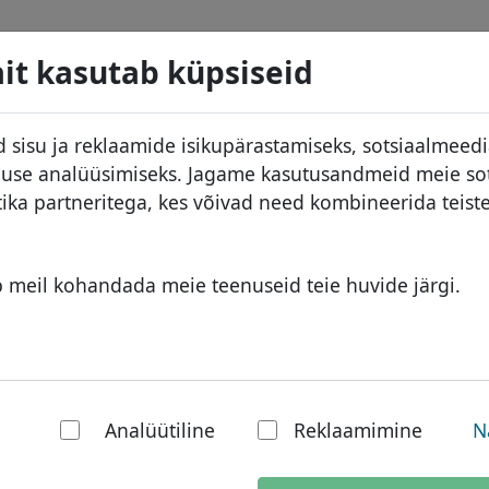
d
Otsi
Teenused
Domeeni KKK
Blogi
M
it kasutab küpsiseid
 andmebaas
ID Protect
Aafrika domeenid
 sisu ja reklaamide isikupärastamiseks, sotsiaalmeed
.com.eg
Otsi
DNS majutus
Aasia domeenid
kluse analüüsimiseks. Jagame kasutusandmeid meie so
used
WHOIS
Euroopa domeenid
tika partneritega, kes võivad need kombineerida teis
ine
Kahefaktoriline autentimine
Lähis-Ida domeenid
Põhja-Ameerika domeenid
b meil kohandada meie teenuseid teie huvide järgi.
Lõuna-Ameerika domeenid
Austraalia domeenid
g - riiklik domeen
Analüütiline
Reklaamimine
N
päeva