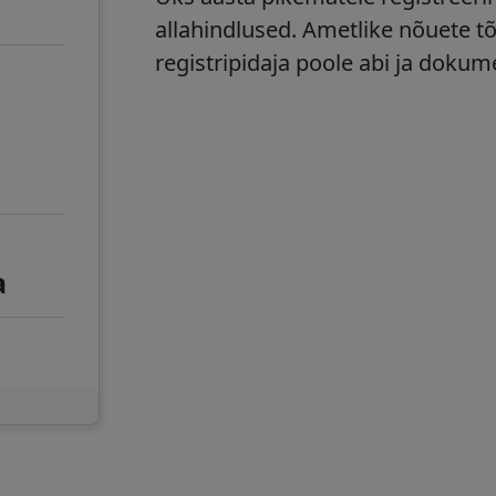
allahindlused. Ametlike nõuete t
registripidaja poole abi ja dokum
a