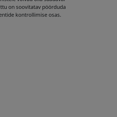
õttu on soovitatav pöörduda
entide kontrollimise osas.