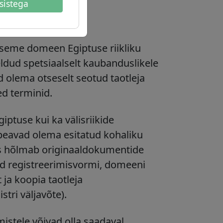
sistega
eave
eme domeen Egiptuse riikliku
eldud spetsiaalselt kaubanduslikele
olema otseselt seotud taotleja
ed terminid.
iptuse kui ka välisriikide
 peavad olema esitatud kohaliku
ss hõlmab originaaldokumentide
tud registreerimisvormi, domeeni
 ja koopia taotleja
tri väljavõte).
istele võivad olla saadaval