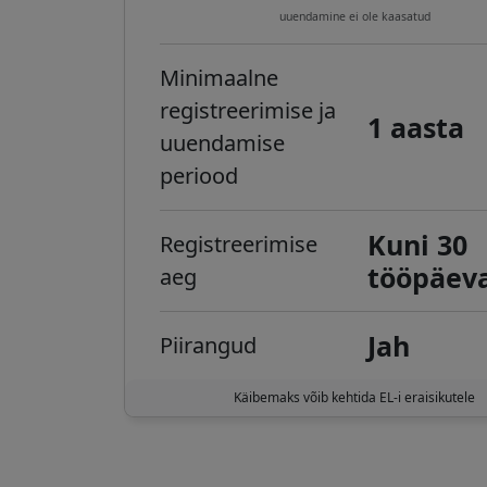
uuendamine ei ole kaasatud
Minimaalne
registreerimise ja
1 aasta
uuendamise
periood
Kuni 30
Registreerimise
tööpäev
aeg
Jah
Piirangud
Käibemaks võib kehtida EL-i eraisikutele