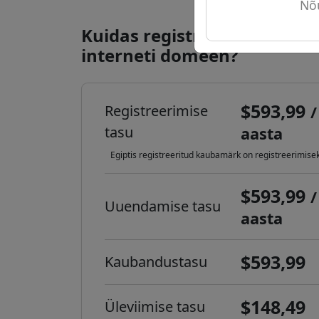
Nõu
Kuidas registreerida .com.e
interneti domeen?
$593,99
Registreerimise
/
tasu
aasta
Egiptis registreeritud kaubamärk on registreerimiseks
$593,99
/
Uuendamise tasu
aasta
$593,99
Kaubandustasu
$148,49
Üleviimise tasu