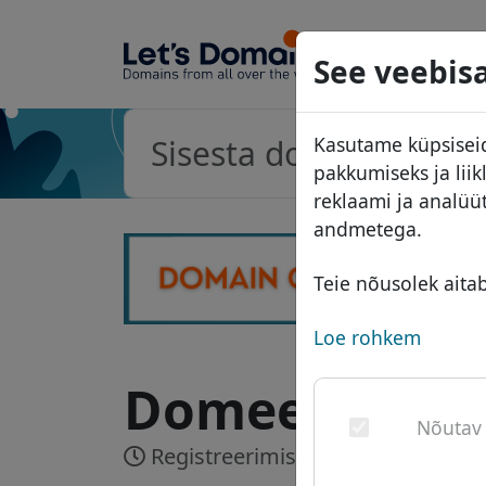
Domeeni
See veebisa
Domeeni
Kasutame küpsiseid
Hinnakiri
pakkumiseks ja lii
Soodust
reklaami ja analüü
andmetega.
Üleandm
Teie nõusolek aita
Loe rohkem
Domeen .com.e
Nõutav
Registreerimise aeg:
Kuni 30 töö