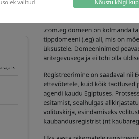
solek valitud
Nõustu kõigi küp
g
.com.eg domeeni t
.com.eg
domeen on kolmanda tas
tippdomeeni (.eg) all, mis on mõ
üksustele. Domeeninimed peavad 
äritegevusega ja ei tohi olla üldis
 vajalik.
Registreerimine on saadaval nii Eg
ettevõtetele, kuid kõik taotlused
agendi kaudu Egiptuses. Protse
esitamist, sealhulgas allkirjasta
volituskirja, esindamiseks volitust
kaubandusregistrist (nt kaubaregis
Üks aasta pikematele registreerim