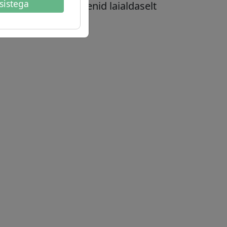
sistega
asemel on
.uk
domeenid laialdaselt