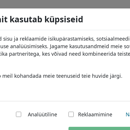
d
Otsi
Teenused
Domeeni KKK
Blogi
M
it kasutab küpsiseid
 andmebaas
ID Protect
Aafrika domeenid
 sisu ja reklaamide isikupärastamiseks, sotsiaalmeed
DNS majutus
Aasia domeenid
kluse analüüsimiseks. Jagame kasutusandmeid meie so
used
WHOIS
Euroopa domeenid
tika partneritega, kes võivad need kombineerida teis
ine
Kahefaktoriline autentimine
Lähis-Ida domeenid
Põhja-Ameerika domeenid
b meil kohandada meie teenuseid teie huvide järgi.
riiklik domeen: U
Lõuna-Ameerika domeenid
Austraalia domeenid
erneti
Miks peaksin registre
Analüütiline
Reklaamimine
N
domeeninime?