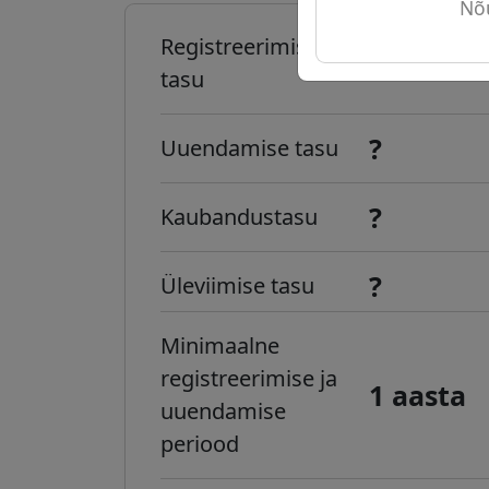
Nõu
Registreerimise
?
tasu
?
Uuendamise tasu
?
Kaubandustasu
?
Üleviimise tasu
Minimaalne
registreerimise ja
1 aasta
uuendamise
periood