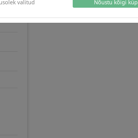
solek valitud
Nõustu kõigi küp
Domeen ei ole kasutuses. Selle 
kasutusel.