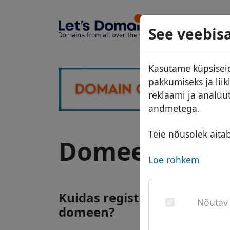
Domeeni
See veebisa
Domeeni
Kasutame küpsiseid
Hinnakiri
pakkumiseks ja lii
Soodust
reklaami ja analüü
andmetega.
Üleandm
Teie nõusolek aita
Domeen .gb - 
Loe rohkem
Kuidas registreerida .gb int
Nõutav
domeen?