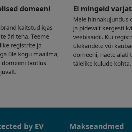
tected by EV
Makseandmed