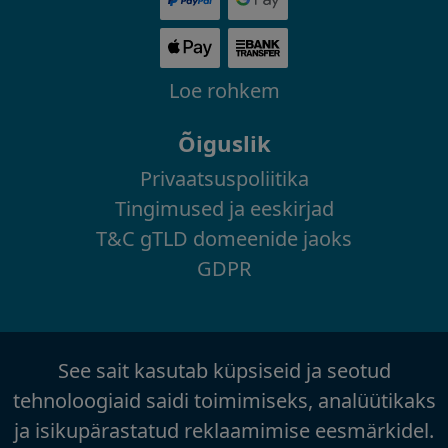
Loe rohkem
Õiguslik
Privaatsuspoliitika
Tingimused ja eeskirjad
T&C gTLD domeenide jaoks
GDPR
See sait kasutab küpsiseid ja seotud
tehnoloogiaid saidi toimimiseks, analüütikaks
ja isikupärastatud reklaamimise eesmärkidel.