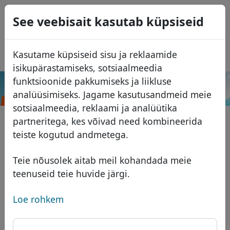
0
See veebisait kasutab küpsiseid
USD
EUR
English
Kasutame küpsiseid sisu ja reklaamide
GBP
Español
isikupärastamiseks, sotsiaalmeedia
Français
funktsioonide pakkumiseks ja liikluse
.global
Otsi
analüüsimiseks. Jagame kasutusandmeid meie
Italiano
Domeenid
sotsiaalmeedia, reklaami ja analüütika
Português
Domeeni andmebaas
partneritega, kes võivad need kombineerida
Română
Otsi
teiste kogutud andmetega.
Aafrika domeenid
Hinnakiri
Teenused
Aasia domeenid
Soodustused
Teie nõusolek aitab meil kohandada meie
teenuseid teie huvide järgi.
ID Protect
Euroopa domeenid
Üleandmine
Domeeni KKK
DNS majutus
Lähis-Ida domeenid
Loe rohkem
Blogi
WHOIS
Põhja-Ameerika domeenid