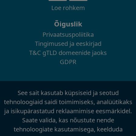
Loe rohkem
Õiguslik
Privaatsuspoliitika
Tingimused ja eeskirjad
T&C gTLD domeenide jaoks
GDPR
See sait kasutab küpsiseid ja seotud
tehnoloogiaid saidi toimimiseks, analüütikaks
ja isikupärastatud reklaamimise eesmärkidel.
Saate valida, kas nõustute nende
tehnoloogiate kasutamisega, keelduda