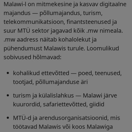
Malawi-l on mitmekesine ja kasvav digitaalne
majandus — põllumajandus, turism,
telekommunikatsioon, finantsteenused ja
suur MTÜ sektor jagavad kõik .mw nimeala.
.mw aadress näitab kohalolekut ja
pühendumust Malawis turule. Loomulikud
sobivused hõlmavad:
kohalikud ettevõtted
— poed, teenused,
tootjad, põllumajanduse äri
turism ja külalislahkus
— Malawi järve
kuurordid, safariettevõtted, giidid
MTÜ-d ja arendusorganisatsioonid
, mis
töötavad Malawis või koos Malawiga