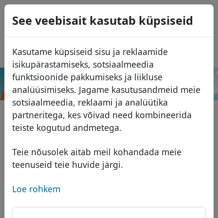
0
See veebisait kasutab küpsiseid
USD
EUR
English
Kasutame küpsiseid sisu ja reklaamide
GBP
Español
isikupärastamiseks, sotsiaalmeedia
Français
funktsioonide pakkumiseks ja liikluse
.mw
Otsi
analüüsimiseks. Jagame kasutusandmeid meie
Italiano
Domeenid
sotsiaalmeedia, reklaami ja analüütika
Português
Domeeni andmebaas
partneritega, kes võivad need kombineerida
Română
Otsi
teiste kogutud andmetega.
Aafrika domeenid
Hinnakiri
Teenused
Aasia domeenid
Soodustused
Teie nõusolek aitab meil kohandada meie
teenuseid teie huvide järgi.
ID Protect
Euroopa domeenid
Üleandmine
Domeeni KKK
DNS majutus
Lähis-Ida domeenid
Loe rohkem
Blogi
WHOIS
Põhja-Ameerika domeenid