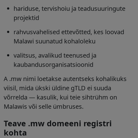
hariduse, tervishoiu ja teadusuuringute
projektid
rahvusvahelised ettevõtted
, kes loovad
Malawi suunatud kohaloleku
valitsus, avalikud teenused ja
kaubandusorganisatsioonid
A .mw nimi loetakse autentseks kohalikuks
viisil, mida ükski üldine gTLD ei suuda
võrrelda — kasulik, kui teie sihtrühm on
Malawis või selle ümbruses.
Teave .mw domeeni registri
kohta