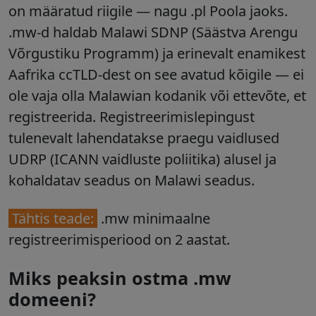
on määratud riigile — nagu .pl Poola jaoks.
.mw-d haldab
Malawi SDNP
(Säästva Arengu
Võrgustiku Programm) ja erinevalt enamikest
Aafrika ccTLD-dest on see
avatud kõigile
— ei
ole vaja olla Malawian kodanik või ettevõte, et
registreerida.
Registreerimislepingust
tulenevalt lahendatakse praegu vaidlused
UDRP (ICANN vaidluste poliitika) alusel ja
kohaldatav seadus on Malawi seadus.
Tähtis teade:
.mw minimaalne
registreerimisperiood on
2 aastat
.
Miks peaksin ostma .mw
domeeni?