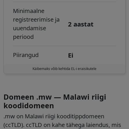
Minimaalne
registreerimise ja
2 aastat
uuendamise
periood
Ei
Piirangud
Käibemaks võib kehtida EL-i eraisikutele
Domeen .mw — Malawi riigi
koodidomeen
.mw on Malawi riigi kooditippdomeen
(ccTLD).
ccTLD on kahe tähega laiendus, mis