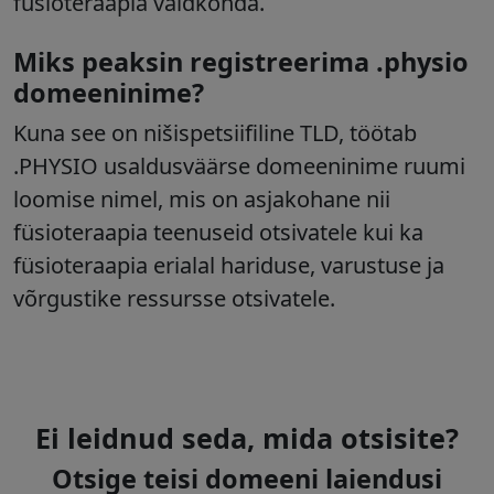
füsioteraapia valdkonda.
Miks peaksin registreerima .physio
domeeninime?
Kuna see on nišispetsiifiline TLD, töötab
.PHYSIO usaldusväärse domeeninime ruumi
loomise nimel, mis on asjakohane nii
füsioteraapia teenuseid otsivatele kui ka
füsioteraapia erialal hariduse, varustuse ja
võrgustike ressursse otsivatele.
Ei leidnud seda, mida otsisite?
Otsige teisi domeeni laiendusi