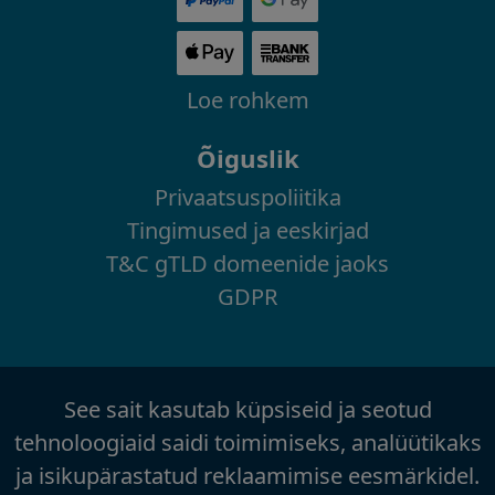
Loe rohkem
Õiguslik
Privaatsuspoliitika
Tingimused ja eeskirjad
T&C gTLD domeenide jaoks
GDPR
See sait kasutab küpsiseid ja seotud
tehnoloogiaid saidi toimimiseks, analüütikaks
ja isikupärastatud reklaamimise eesmärkidel.