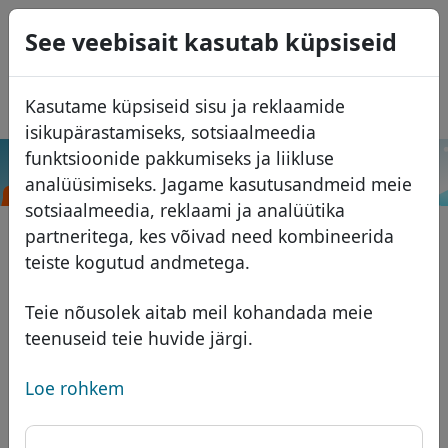
0
See veebisait kasutab küpsiseid
USD
EUR
English
Kasutame küpsiseid sisu ja reklaamide
GBP
Español
isikupärastamiseks, sotsiaalmeedia
Français
funktsioonide pakkumiseks ja liikluse
.physio
Otsi
analüüsimiseks. Jagame kasutusandmeid meie
Italiano
Domeenid
sotsiaalmeedia, reklaami ja analüütika
Português
Domeeni andmebaas
partneritega, kes võivad need kombineerida
Română
Otsi
teiste kogutud andmetega.
Aafrika domeenid
Hinnakiri
Teenused
Aasia domeenid
Soodustused
Teie nõusolek aitab meil kohandada meie
teenuseid teie huvide järgi.
ID Protect
Euroopa domeenid
Üleandmine
Domeeni KKK
DNS majutus
Lähis-Ida domeenid
Loe rohkem
Blogi
WHOIS
Põhja-Ameerika domeenid