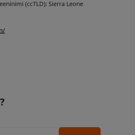
eeninimi (ccTLD):
Sierra Leone
n/
?