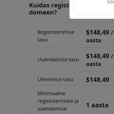
Nõu
Kuidas registreerida .sl inte
domeen?
$148,49
Registreerimise
/
tasu
aasta
$148,49
/
Uuendamise tasu
aasta
$148,49
Üleviimise tasu
Minimaalne
registreerimise ja
1 aasta
uuendamise