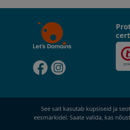
Pro
cert
See sait kasutab küpsiseid ja se
eesmärkidel. Saate valida, kas nõus