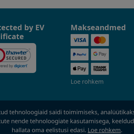
tected by EV
Makseandmed
ificate
Loe rohkem
otud tehnoloogiaid saidi toimimiseks, analüütikak
tute nende tehnoloogiate kasutamisega, keelduda
hallata oma eelistusi edasi.
Loe rohkem
.