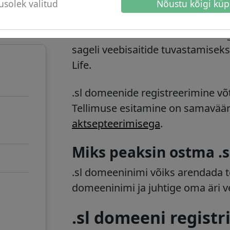
solek valitud
Nõustu kõigi küp
rneti
.sl domeeni teave
.sl domeenid on Sierra Leone'i ri
sageli veebisaitide tuvastamise
Life.
.sl domeenide registreerimine v
Tellimuse esitamine on samavää
aktsepteerimisega
.
Miks peaksin ostma .
.sl domeeninimi võiks arendada tei
domeeninimi ja juhtige oma äri v
.sl domeeni registr