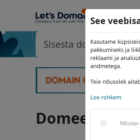
Domeeni
See veebisa
Domeeni
Kasutame küpsiseid
Hinnakiri
pakkumiseks ja lii
Soodust
reklaami ja analüü
andmetega.
Üleandm
Teie nõusolek aita
Loe rohkem
Domeen .sl - r
Nõutav