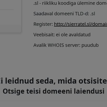
.sl
- riikliku koodiga ülemine dom
Saadaval domeeni TLD-d: .sl
Register:
http://sierratel.sl/domai
Veebisait: ei ole avaldatud
Avalik WHOIS server: puudub
Ei leidnud seda, mida otsisite
Otsige teisi domeeni laiendusi