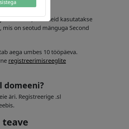
sistega
igi domeenid, kuid neid kasutatakse
ks, mis on seotud mänguga Second
õtab aega umbes 10 tööpäeva.
rne
registreerimisreeglite
sl domeeni?
e äri. Registreerige .sl
eebis.
i teave