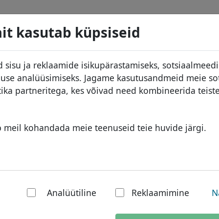
d
Otsi
Teenused
Domeeni KKK
Blogi
M
it kasutab küpsiseid
 andmebaas
ID Protect
Aafrika domeenid
 sisu ja reklaamide isikupärastamiseks, sotsiaalmeed
.sl
Otsi
DNS majutus
Aasia domeenid
kluse analüüsimiseks. Jagame kasutusandmeid meie so
used
WHOIS
Euroopa domeenid
tika partneritega, kes võivad need kombineerida teis
ine
Kahefaktoriline autentimine
Lähis-Ida domeenid
Põhja-Ameerika domeenid
b meil kohandada meie teenuseid teie huvide järgi.
Lõuna-Ameerika domeenid
Austraalia domeenid
iiklik domeen: Sie
Analüütiline
Reklaamimine
N