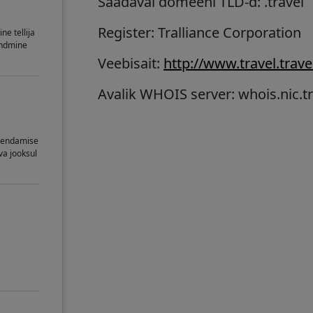
Saadaval domeeni TLD-d: .travel
Register: Tralliance Corporation
ne tellija
andmine
Veebisait:
http://www.travel.trave
Avalik WHOIS server: whois.nic.tr
uuendamise
va jooksul