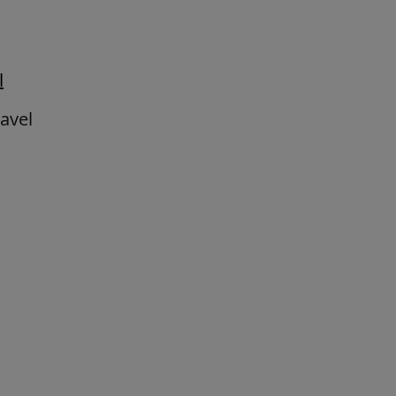
l
avel