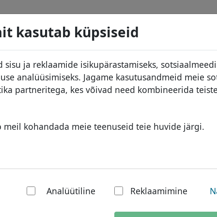
d
Otsi
Teenused
Domeeni KKK
Blogi
M
it kasutab küpsiseid
 andmebaas
ID Protect
Aafrika domeenid
 sisu ja reklaamide isikupärastamiseks, sotsiaalmeed
.travel
Otsi
DNS majutus
Aasia domeenid
kluse analüüsimiseks. Jagame kasutusandmeid meie so
used
WHOIS
Euroopa domeenid
tika partneritega, kes võivad need kombineerida teis
ine
Kahefaktoriline autentimine
Lähis-Ida domeenid
Põhja-Ameerika domeenid
b meil kohandada meie teenuseid teie huvide järgi.
Lõuna-Ameerika domeenid
Austraalia domeenid
l - gTLD
Analüütiline
Reklaamimine
N