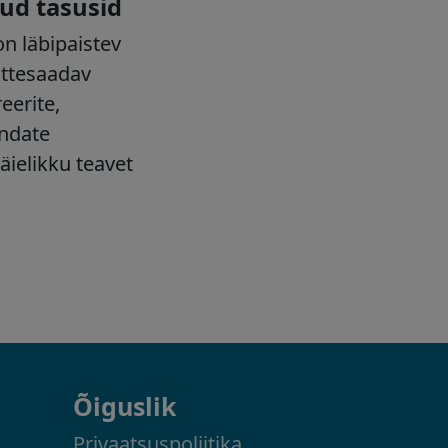
Õiguslik
Privaatsuspoliitika