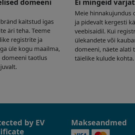
tected by EV
Makseandmed
ificate