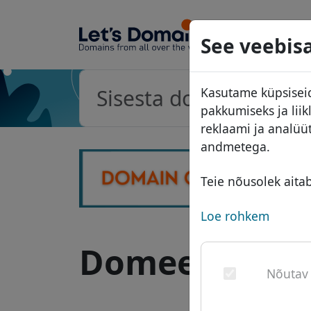
Domeeni
See veebisa
Domeeni
Kasutame küpsiseid
Hinnakiri
pakkumiseks ja lii
Soodust
reklaami ja analüü
andmetega.
Üleandm
Teie nõusolek aita
Loe rohkem
Domeen .trave
Nõutav