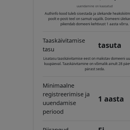
uuendamine on kaasatud
Authinfo kood tuleb sisestada ja ülekande heakskiitmi
poolt e-posti teel on samuti vajalik. Domeeni ülek
pikendab domeeni kehtivust 1 aasta võrra.
Taaskäivitamise
tasuta
tasu
Lisatasu taaskäivitamise eest on makstav domeeni 
kuupäeval. Taaskäivitamine on võimalik ainult 28 päe
pärast seda.
Minimaalne
registreerimise ja
1 aasta
uuendamise
periood
Ei
Piirangud