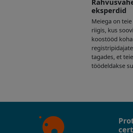
Pro
cert