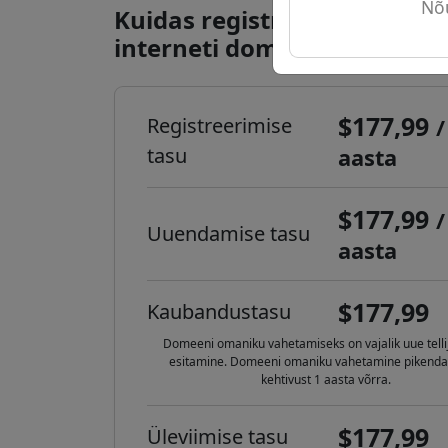
Nõu
Kuidas registreerida .travel
interneti domeen?
$177,99
Registreerimise
/
tasu
aasta
$177,99
/
Uuendamise tasu
aasta
$177,99
Kaubandustasu
Domeeni omaniku vahetamiseks on vajalik uue telli
esitamine. Domeeni omaniku vahetamine pikendab
kehtivust 1 aasta võrra.
$177,99
Üleviimise tasu