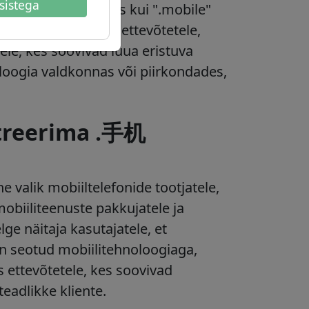
sistega
akse inglise keeles kui ".mobile"
eninimi on mõeldud ettevõtetele,
ele, kes soovivad luua eristuva
oloogia valdkonnas või piirkondades,
streerima .手机
valik mobiiltelefonide tootjatele,
obiiliteenuste pakkujatele ja
lge näitaja kasutajatele, et
on seotud mobiilitehnoloogiaga,
 ettevõtetele, kes soovivad
eadlikke kliente.