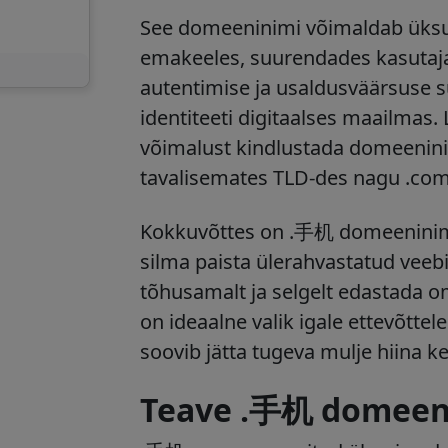
See domeeninimi võimaldab üksu
emakeeles, suurendades kasutaja 
autentimise ja usaldusväärsuse 
identiteeti digitaalses maailmas.
võimalust kindlustada domeeninim
tavalisemates TLD-des nagu .com 
Kokkuvõttes on .手机 domeeninimi 
silma paista ülerahvastatud vee
tõhusamalt ja selgelt edastada om
on ideaalne valik igale ettevõtte
soovib jätta tugeva mulje hiina ke
Teave .手机 domeeni