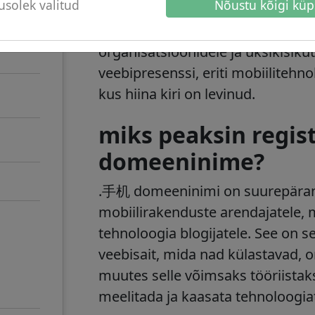
solek valitud
Nõustu kõigi küp
ülemine domeen (gTLD), mis tõlgit
või ".cell". See ainulaadne dome
organisatsioonidele ja üksikisikut
veebipresenssi, eriti mobiilitehn
kus hiina kiri on levinud.
miks peaksin regi
domeeninime?
.手机 domeeninimi on suurepärane 
mobiilirakenduste arendajatele, m
tehnoloogia blogijatele. See on se
veebisait, mida nad külastavad, 
muutes selle võimsaks tööriistaks
meelitada ja kaasata tehnoloogiat