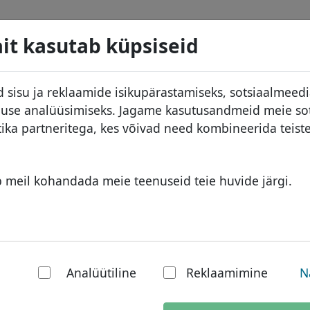
d
Otsi
Teenused
Domeeni KKK
Blogi
M
it kasutab küpsiseid
 andmebaas
ID Protect
Aafrika domeenid
 sisu ja reklaamide isikupärastamiseks, sotsiaalmeed
DNS majutus
Aasia domeenid
kluse analüüsimiseks. Jagame kasutusandmeid meie so
used
WHOIS
Euroopa domeenid
tika partneritega, kes võivad need kombineerida teis
ine
Kahefaktoriline autentimine
Lähis-Ida domeenid
Põhja-Ameerika domeenid
b meil kohandada meie teenuseid teie huvide järgi.
 Uued TLD-d
Lõuna-Ameerika domeenid
Austraalia domeenid
terneti
.手机 domeeni teav
Analüütiline
Reklaamimine
N
.xn--kput3i domeeninimi, tuntud k