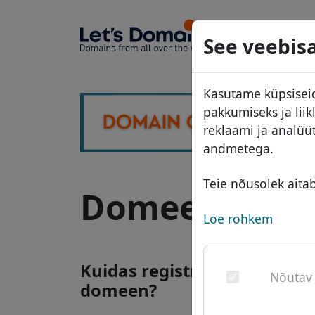
Domeeni
See veebisa
Domeeni
Kasutame küpsiseid
Hinnakiri
pakkumiseks ja lii
Soodust
reklaami ja analüü
andmetega.
Üleandm
Teie nõusolek aita
Domeen .手机 -
Loe rohkem
Kuidas registreerida .手机 in
Nõutav
domeen?