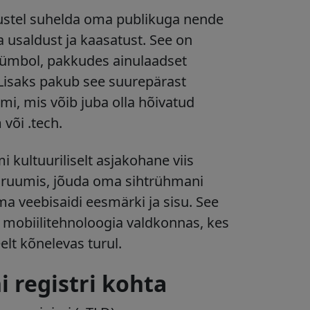
stel suhelda oma publikuga nende
usaldust ja kaasatust. See on
sümbol, pakkudes ainulaadset
 Lisaks pakub see suurepärast
i, mis võib juba olla hõivatud
või .tech.
kultuuriliselt asjakohane viis
biruumis, jõuda oma sihtrühmani
a veebisaidi eesmärki ja sisu. See
le mobiilitehnoloogia valdkonnas, kes
elt kõnelevas turul.
 registri kohta