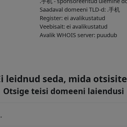
.手机 - sponsoreeritud ülemine d
Saadaval domeeni TLD-d: .手机
Register: ei avalikustatud
Veebisait: ei avalikustatud
Avalik WHOIS server: puudub
Ei leidnud seda, mida otsisite
Otsige teisi domeeni laiendusi