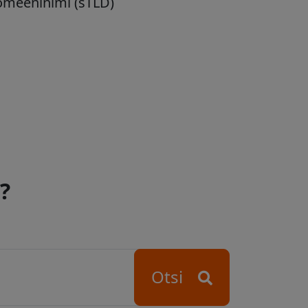
omeeninimi (sTLD)
?
Otsi