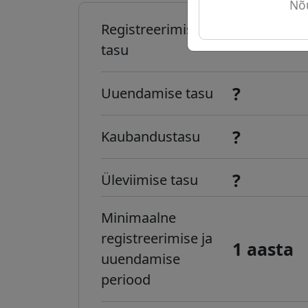
Nõu
Registreerimise
?
tasu
?
Uuendamise tasu
?
Kaubandustasu
?
Üleviimise tasu
Minimaalne
registreerimise ja
1 aasta
uuendamise
periood