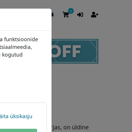
0
USD
eist
EUR
About Let's Domains
English
ia funktsioonide
GBP
Miks Let's Domains?
Español
tsiaalmeedia,
Brändi kaitse
Français
te kogutud
Domeenivormid
Italiano
Kontakt
Português
Română
e
äita üksikasju
a kui .手机 hiina kirjas, on üldine