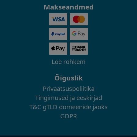
Makseandmed
Loe rohkem
Õiguslik
Privaatsuspoliitika
Tingimused ja eeskirjad
T&C gTLD domeenide jaoks
GDPR