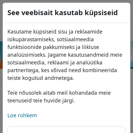
0
See veebisait kasutab küpsiseid
USD
EUR
English
Kasutame küpsiseid sisu ja reklaamide
GBP
Español
isikupärastamiseks, sotsiaalmeedia
Français
funktsioonide pakkumiseks ja liikluse
.信
analüüsimiseks. Jagame kasutusandmeid meie
Italiano
Otsi
Domeenid
息
sotsiaalmeedia, reklaami ja analüütika
Português
Domeeni andmebaas
partneritega, kes võivad need kombineerida
Română
Otsi
teiste kogutud andmetega.
Aafrika domeenid
Hinnakiri
Teenused
Aasia domeenid
Soodustused
Teie nõusolek aitab meil kohandada meie
teenuseid teie huvide järgi.
ID Protect
Euroopa domeenid
Üleandmine
Domeeni KKK
DNS majutus
Lähis-Ida domeenid
Loe rohkem
Blogi
WHOIS
Põhja-Ameerika domeenid