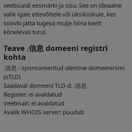
veebisaidi eesmärki ja sisu. See on ideaalne
valik igale ettevõttele või üksikisikule, kes
soovib jätta tugeva mulje hiina keelt
kõnelevas turul.
Teave .信息 domeeni registri
kohta
.信息 - sponsoreeritud ülemine domeeninimi
(sTLD)
Saadaval domeeni TLD-d: .信息
Register: ei avaldatud
Veebisait: ei avaldatud
Avalik WHOIS server: puudub