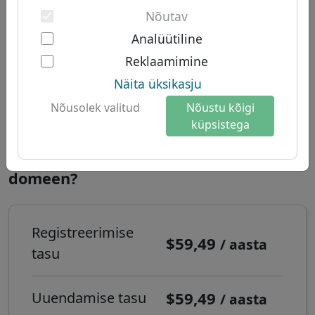
Kahefaktoriline autentimine
Lõuna-Ameerika domeenid
Nõutav
Meist
Austraalia domeenid
Analüütiline
About Let's Domains
Domeen .信息 - Uued
Reklaamimine
Miks Let's Domains?
TLD-d
Näita üksikasju
Brändi kaitse
Registreerimise aeg:
Reaalajas
Nõusolek valitud
Nõustu kõigi
küpsistega
Domeenivormid
Kontakt
Kuidas registreerida .信息 interneti
domeen?
Registreerimise
$59,49
/ aasta
tasu
$59,49
Uuendamise tasu
/ aasta