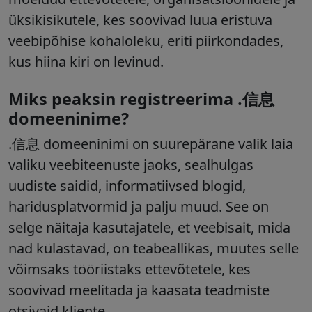
üksikisikutele, kes soovivad luua eristuva
veebipõhise kohaloleku, eriti piirkondades,
kus hiina kiri on levinud.
Miks peaksin registreerima .信息
domeeninime?
.信息 domeeninimi on suurepärane valik laia
valiku veebiteenuste jaoks, sealhulgas
uudiste saidid, informatiivsed blogid,
haridusplatvormid ja palju muud. See on
selge näitaja kasutajatele, et veebisait, mida
nad külastavad, on teabeallikas, muutes selle
võimsaks tööriistaks ettevõtetele, kes
soovivad meelitada ja kaasata teadmiste
otsivaid kliente.