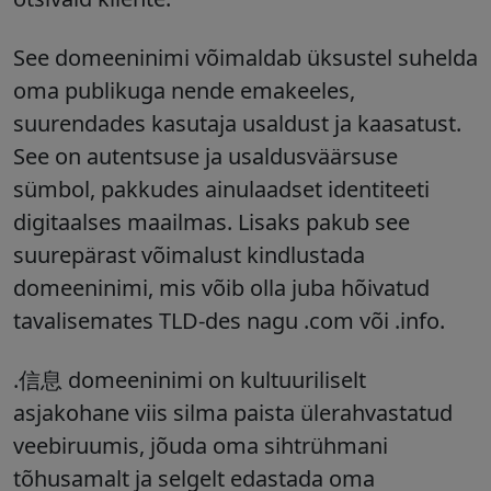
See domeeninimi võimaldab üksustel suhelda
oma publikuga nende emakeeles,
suurendades kasutaja usaldust ja kaasatust.
See on autentsuse ja usaldusväärsuse
sümbol, pakkudes ainulaadset identiteeti
digitaalses maailmas. Lisaks pakub see
suurepärast võimalust kindlustada
domeeninimi, mis võib olla juba hõivatud
tavalisemates TLD-des nagu .com või .info.
.信息 domeeninimi on kultuuriliselt
asjakohane viis silma paista ülerahvastatud
veebiruumis, jõuda oma sihtrühmani
tõhusamalt ja selgelt edastada oma