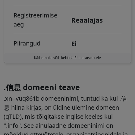
Registreerimise
Reaalajas
aeg
Ei
Piirangud
Käibemaks võib kehtida EL-i eraisikutele
.信息 domeeni teave
.xn--vuq861b domeeninimi, tuntud ka kui .信
息 hiina kirjas, on üldine ülemine domeen
(gTLD), mis tõlgitakse inglise keeles kui
".info". See ainulaadne domeeninimi on
mõeldud ettevõtetele, organisatsioonidele ja