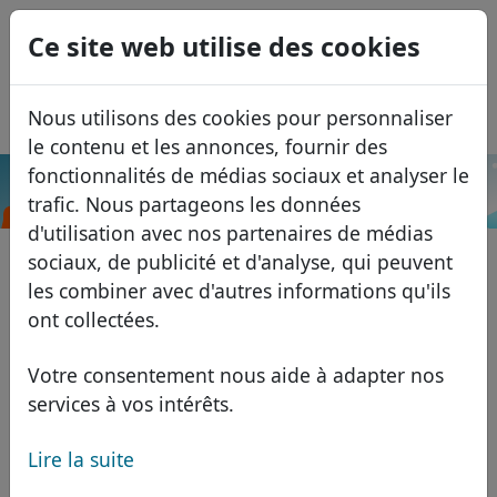
0
Ce site web utilise des cookies
USD
EUR
English
Nous utilisons des cookies pour personnaliser
GBP
Español
le contenu et les annonces, fournir des
Italiano
fonctionnalités de médias sociaux et analyser le
.accountant
Recherche
trafic. Nous partageons les données
Português
Domaines
d'utilisation avec nos partenaires de médias
Română
Base de données de domaines
sociaux, de publicité et d'analyse, qui peuvent
Eesti
Recherche
les combiner avec d'autres informations qu'ils
Domaines africains
Liste des prix
ont collectées.
Services
Domaines asiatiques
Remises
Votre consentement nous aide à adapter nos
ID Protect
Domaines européens
Transférer
FAQ
services à vos intérêts.
Hébergement DNS
Domaines du Moyen-Orient
Lire la suite
Blog
WHOIS
Domaines nord-américains