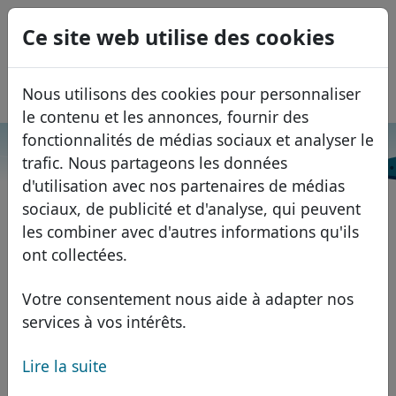
0
Ce site web utilise des cookies
USD
EUR
English
Nous utilisons des cookies pour personnaliser
GBP
Español
le contenu et les annonces, fournir des
Italiano
fonctionnalités de médias sociaux et analyser le
Recherche
trafic. Nous partageons les données
Português
Domaines
d'utilisation avec nos partenaires de médias
Română
Base de données de domaines
sociaux, de publicité et d'analyse, qui peuvent
Eesti
Recherche
les combiner avec d'autres informations qu'ils
Domaines africains
Liste des prix
ont collectées.
Services
Domaines asiatiques
Remises
Votre consentement nous aide à adapter nos
ID Protect
Domaines européens
Transférer
FAQ
services à vos intérêts.
Hébergement DNS
Domaines du Moyen-Orient
Lire la suite
Blog
WHOIS
Domaines nord-américains