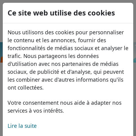
0
Ce site web utilise des cookies
USD
EUR
English
Nous utilisons des cookies pour personnaliser
GBP
Español
le contenu et les annonces, fournir des
Italiano
fonctionnalités de médias sociaux et analyser le
.builders
Recherche
trafic. Nous partageons les données
Português
Domaines
d'utilisation avec nos partenaires de médias
Română
Base de données de domaines
sociaux, de publicité et d'analyse, qui peuvent
Eesti
Recherche
les combiner avec d'autres informations qu'ils
Domaines africains
Liste des prix
ont collectées.
Services
Domaines asiatiques
Remises
Votre consentement nous aide à adapter nos
ID Protect
Domaines européens
Transférer
FAQ
services à vos intérêts.
Hébergement DNS
Domaines du Moyen-Orient
Lire la suite
Blog
WHOIS
Domaines nord-américains