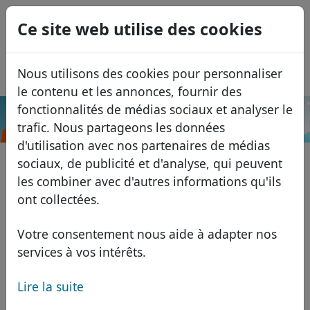
0
Ce site web utilise des cookies
USD
EUR
English
Nous utilisons des cookies pour personnaliser
GBP
Español
le contenu et les annonces, fournir des
Italiano
fonctionnalités de médias sociaux et analyser le
.club
Recherche
trafic. Nous partageons les données
Português
Domaines
d'utilisation avec nos partenaires de médias
Română
Base de données de domaines
sociaux, de publicité et d'analyse, qui peuvent
Eesti
Recherche
les combiner avec d'autres informations qu'ils
Domaines africains
Liste des prix
ont collectées.
Services
Domaines asiatiques
Remises
Votre consentement nous aide à adapter nos
ID Protect
Domaines européens
Transférer
FAQ
services à vos intérêts.
Hébergement DNS
Domaines du Moyen-Orient
Lire la suite
Blog
WHOIS
Domaines nord-américains