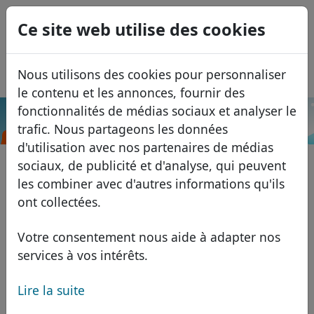
0
Ce site web utilise des cookies
USD
EUR
English
Nous utilisons des cookies pour personnaliser
GBP
Español
le contenu et les annonces, fournir des
Italiano
fonctionnalités de médias sociaux et analyser le
.com.lv
Recherche
trafic. Nous partageons les données
Português
Domaines
d'utilisation avec nos partenaires de médias
Română
Base de données de domaines
sociaux, de publicité et d'analyse, qui peuvent
Eesti
Recherche
les combiner avec d'autres informations qu'ils
Domaines africains
Liste des prix
ont collectées.
Services
Domaines asiatiques
Remises
Votre consentement nous aide à adapter nos
ID Protect
Domaines européens
Transférer
FAQ
services à vos intérêts.
Hébergement DNS
Domaines du Moyen-Orient
Lire la suite
Blog
WHOIS
Domaines nord-américains