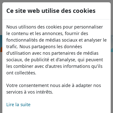
0
Ce site web utilise des cookies
USD
EUR
English
Nous utilisons des cookies pour personnaliser
GBP
Español
le contenu et les annonces, fournir des
Italiano
fonctionnalités de médias sociaux et analyser le
.ls
Recherche
trafic. Nous partageons les données
Português
Domaines
d'utilisation avec nos partenaires de médias
Română
Base de données de domaines
sociaux, de publicité et d'analyse, qui peuvent
Eesti
Recherche
les combiner avec d'autres informations qu'ils
Domaines africains
Liste des prix
ont collectées.
Services
Domaines asiatiques
Remises
Votre consentement nous aide à adapter nos
ID Protect
Domaines européens
Transférer
FAQ
services à vos intérêts.
Hébergement DNS
Domaines du Moyen-Orient
Lire la suite
Blog
WHOIS
Domaines nord-américains