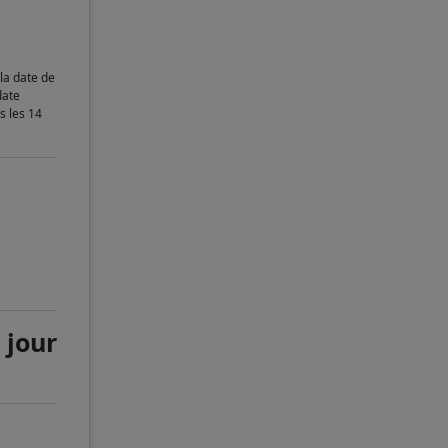
la date de
date
s les 14
 jour
e