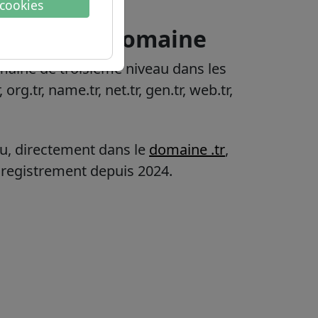
 cookies
ons sur le domaine
domaine de troisième niveau dans les
, org.tr, name.tr, net.tr, gen.tr, web.tr,
u, directement dans le
domaine .tr
,
nregistrement depuis 2024.