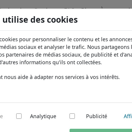
Recherche
Services
FAQ
Blog
À propos d
 utilise des cookies
nnées de domaines
ID Protect
À propos 
Domaines africains
 cookies pour personnaliser le contenu et les annonces
.name.tr
Recherche
x
Hébergement DNS
Pourquoi 
Domaines asiatiques
 médias sociaux et analyser le trafic. Nous partageons
nos partenaires de médias sociaux, de publicité et d'an
WHOIS
Protectio
Domaines européens
'autres informations qu'ils ont collectées.
Authentification à deux facteurs
Formulair
Domaines du Moyen-Ori
 nous aide à adapter nos services à vos intérêts.
Contact
Domaines nord-américa
Domaines sud-américai
Domaines australiens
.tr - domaine nat
re
Analytique
Publicité
Aff
1 jour ouvrable