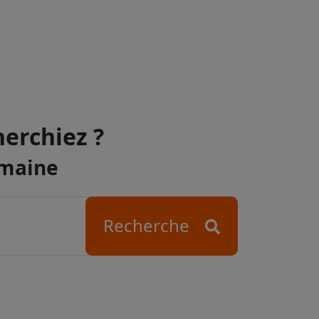
herchiez ?
omaine
Recherche