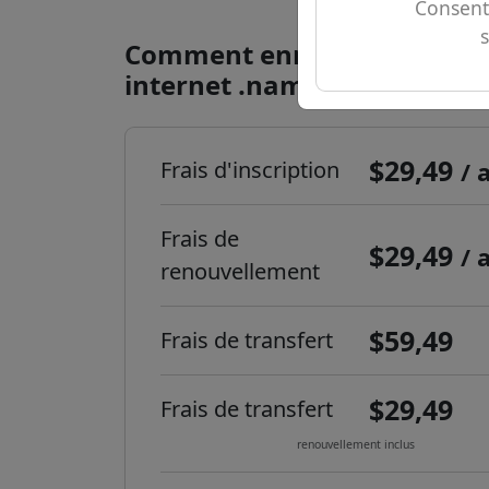
Consent
Comment enregistrer un d
internet .name.tr ?
$29,49
Frais d'inscription
/ 
Frais de
$29,49
/ 
renouvellement
$59,49
Frais de transfert
$29,49
Frais de transfert
renouvellement inclus