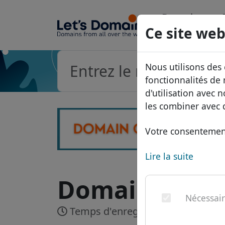
Domaines
Ce site web
Base de do
Nous utilisons des
Liste des pri
fonctionnalités de
d'utilisation avec 
Remises
les combiner avec d
Transférer
Votre consentement
Lire la suite
Domaine .name
Nécessai
Temps d'enregistrement:
Jusqu'à 