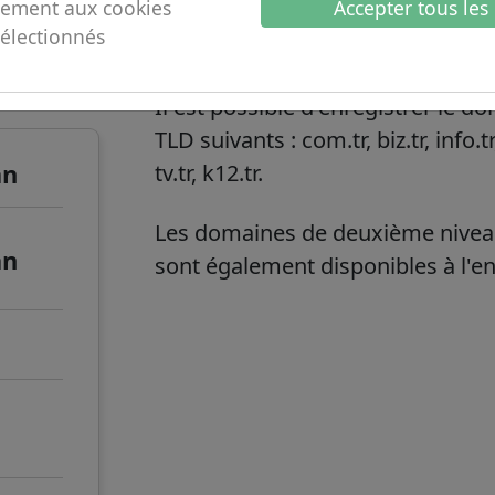
ement aux cookies
Accepter tous les
sélectionnés
omaine
.name.tr informati
Il est possible d'enregistrer le 
TLD suivants : com.tr, biz.tr, info.tr
an
tv.tr, k12.tr.
Les domaines de deuxième nivea
an
sont également disponibles à l'e