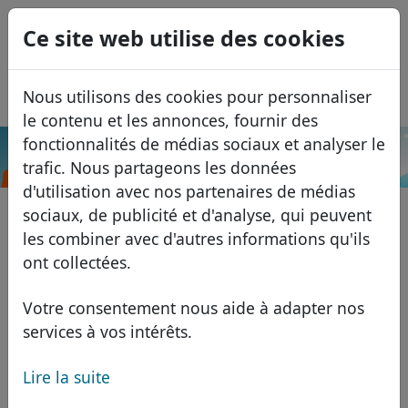
0
Ce site web utilise des cookies
USD
EUR
English
Nous utilisons des cookies pour personnaliser
GBP
Español
le contenu et les annonces, fournir des
Italiano
fonctionnalités de médias sociaux et analyser le
.realestate.pl
Recherche
trafic. Nous partageons les données
Português
Domaines
d'utilisation avec nos partenaires de médias
Română
Base de données de domaines
sociaux, de publicité et d'analyse, qui peuvent
Eesti
Recherche
les combiner avec d'autres informations qu'ils
Domaines africains
Liste des prix
ont collectées.
Services
Domaines asiatiques
Remises
Votre consentement nous aide à adapter nos
ID Protect
Domaines européens
Transférer
FAQ
services à vos intérêts.
Hébergement DNS
Domaines du Moyen-Orient
Lire la suite
Blog
WHOIS
Domaines nord-américains