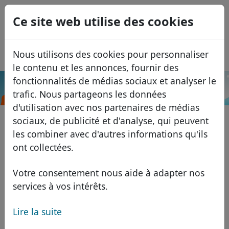
0
Ce site web utilise des cookies
USD
EUR
English
Nous utilisons des cookies pour personnaliser
GBP
Español
le contenu et les annonces, fournir des
Italiano
fonctionnalités de médias sociaux et analyser le
.university
Recherche
trafic. Nous partageons les données
Português
Domaines
d'utilisation avec nos partenaires de médias
Română
Base de données de domaines
sociaux, de publicité et d'analyse, qui peuvent
Eesti
Recherche
les combiner avec d'autres informations qu'ils
Domaines africains
Liste des prix
ont collectées.
Services
Domaines asiatiques
Remises
Votre consentement nous aide à adapter nos
ID Protect
Domaines européens
Transférer
FAQ
services à vos intérêts.
Hébergement DNS
Domaines du Moyen-Orient
Lire la suite
Blog
WHOIS
Domaines nord-américains