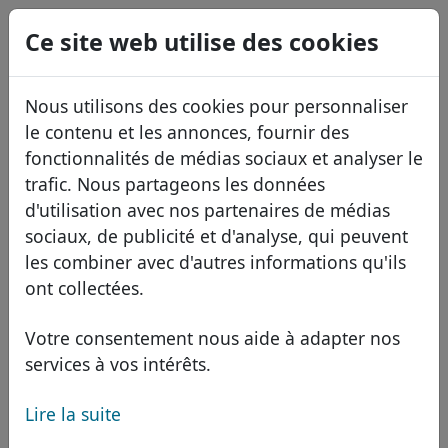
0
Ce site web utilise des cookies
USD
EUR
English
Nous utilisons des cookies pour personnaliser
GBP
Español
le contenu et les annonces, fournir des
Italiano
fonctionnalités de médias sociaux et analyser le
trafic. Nous partageons les données
Português
Domaines
d'utilisation avec nos partenaires de médias
Română
Base de données de domaines
sociaux, de publicité et d'analyse, qui peuvent
Eesti
Recherche
les combiner avec d'autres informations qu'ils
Domaines africains
Liste des prix
ont collectées.
Services
Domaines asiatiques
Remises
Votre consentement nous aide à adapter nos
ID Protect
Domaines européens
Transférer
FAQ
services à vos intérêts.
Hébergement DNS
Domaines du Moyen-Orient
Lire la suite
Blog
WHOIS
Domaine .бел - domaine
Domaines nord-américains