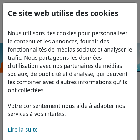
0
Ce site web utilise des cookies
USD
EUR
English
Nous utilisons des cookies pour personnaliser
GBP
Español
le contenu et les annonces, fournir des
Italiano
fonctionnalités de médias sociaux et analyser le
.商
trafic. Nous partageons les données
Português
Recherche
Domaines
店
d'utilisation avec nos partenaires de médias
Română
Base de données de domaines
sociaux, de publicité et d'analyse, qui peuvent
Eesti
Recherche
les combiner avec d'autres informations qu'ils
Domaines africains
Liste des prix
ont collectées.
Services
Domaines asiatiques
Remises
Votre consentement nous aide à adapter nos
ID Protect
Domaines européens
Transférer
FAQ
services à vos intérêts.
Hébergement DNS
Domaines du Moyen-Orient
Lire la suite
Blog
WHOIS
Domaines nord-américains