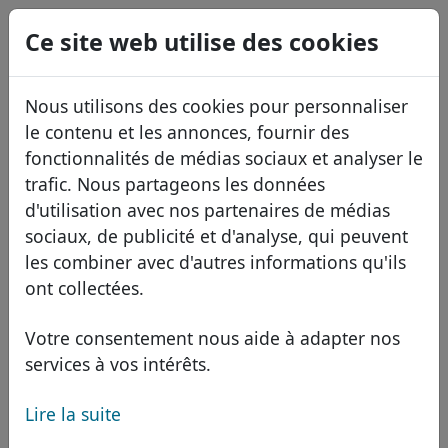
0
Ce site web utilise des cookies
USD
EUR
English
Nous utilisons des cookies pour personnaliser
GBP
Español
le contenu et les annonces, fournir des
Italiano
fonctionnalités de médias sociaux et analyser le
trafic. Nous partageons les données
Português
Domaines
d'utilisation avec nos partenaires de médias
Română
Base de données de domaines
sociaux, de publicité et d'analyse, qui peuvent
Eesti
Recherche
les combiner avec d'autres informations qu'ils
Domaines africains
Liste des prix
ont collectées.
Services
Domaines asiatiques
Remises
Votre consentement nous aide à adapter nos
ID Protect
Domaines européens
Transférer
FAQ
services à vos intérêts.
Hébergement DNS
Domaines du Moyen-Orient
Lire la suite
Blog
WHOIS
Domaine .קוֹם -
Domaines nord-américains