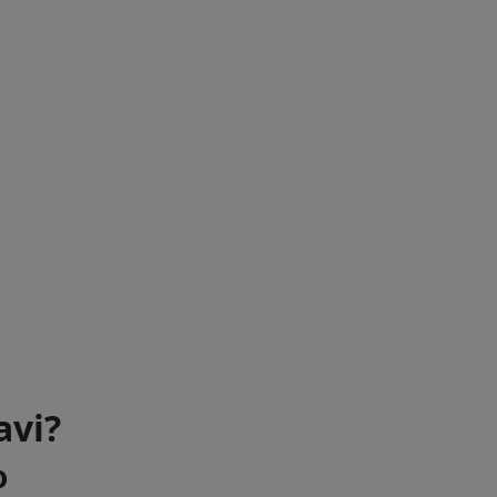
avi?
o