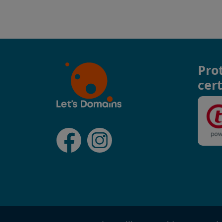
Pro
cert