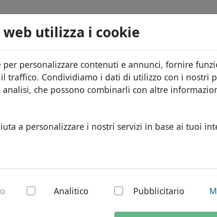
Domini
Cerca
Servizi
FAQ
Blog
Chi s
 web utilizza i cookie
Database dei domini
ID Protect
Info
Domini africani
e per personalizzare contenuti e annunci, fornire funzio
.accountants
Cerc
Listino prezzi
Hosting DNS
Perc
Domini asiatici
l traffico. Condividiamo i dati di utilizzo con i nostri p
Sconti
WHOIS
Prot
Domini europei
e analisi, che possono combinarli con altre informazi
Trasferisci
Autenticazione a due fattori
Modu
Domini del Medio Or
Cont
Domini nordamerica
iuta a personalizzare i nostri servizi in base ai tuoi int
Domini sudamerican
Domini australiani
untants - Nuovi T
io
Analitico
Pubblicitario
M