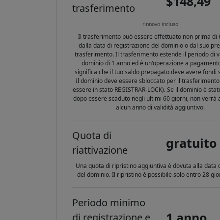
$148,49
trasferimento
rinnovo incluso
Il trasferimento può essere effettuato non prima di 
dalla data di registrazione del dominio o dal suo p
trasferimento. Il trasferimento estende il periodo di va
dominio di 1 anno ed è un'operazione a pagamento,
significa che il tuo saldo prepagato deve avere fondi su
Il dominio deve essere sbloccato per il trasferiment
essere in stato REGISTRAR-LOCK). Se il dominio è stato
dopo essere scaduto negli ultimi 60 giorni, non verrà
alcun anno di validità aggiuntivo.
Quota di
gratuito
riattivazione
Una quota di ripristino aggiuntiva è dovuta alla data 
del dominio. Il ripristino è possibile solo entro 28 gi
Periodo minimo
1 anno
di registrazione e