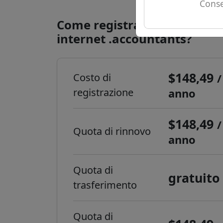
Conse
Come registrare un domini
internet .accountants?
$148,49
Costo di
/
registrazione
anno
$148,49
/
Quota di rinnovo
anno
Quota di
gratuito
trasferimento
Quota di