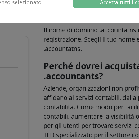
nso selezionato
Accetta tutti i 
o
.accountants infor
Il nome di dominio .accountatns è
registrazione. Scegli il tuo nome
.accountatns.
Perché dovrei acquist
.accountants?
Aziende, organizzazioni non profit
affidano ai servizi contabili, dall
contabilità. Come modo per facilit
contabili, aumentare la visibilità 
per gli utenti per trovare serviz
TLD specializzato per il settore