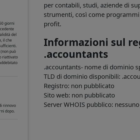
per contabili, studi, aziende di 
strumenti, così come programmi 
profit.
60 giorni
recedente
lidità del
Informazioni sul re
 il che
fficienti.
.accountants
o (non può
 riattivato
 addebitato
.accountants
- nome di dominio sp
TLD di dominio disponibili: .acco
Registro: non pubblicato
Sito web: non pubblicato
Server WHOIS pubblico: nessuno
di rinnovo
orni dopo.