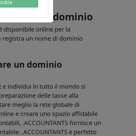
cookie
mazioni sul dominio
 disponibile online per la
 e registra un nome di dominio
are un dominio
 e individui in tutto il mondo si
a preparazione delle tasse alla
are meglio la rete globale di
online e creare uno spazio affidabile
i contabili, .ACCOUNTANTS fornisce un
 contabile. .ACCOUNTANTS è perfetto