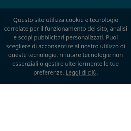
Questo sito utilizza cookie e tecnologie
correlate per il funzionamento del sito, analisi
e scopi pubblicitari personalizzati. Puoi
scegliere di acconsentire al nostro utilizzo di
queste tecnologie, rifiutare tecnologie non
essenziali o gestire ulteriormente le tue
preferenze.
Leggi di più
.