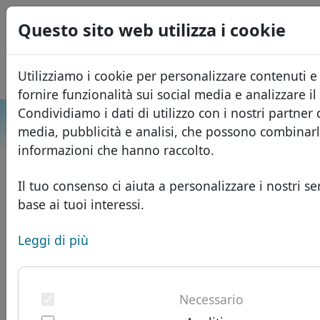
0
Questo sito web utilizza i cookie
USD
EUR
English
Utilizziamo i cookie per personalizzare contenuti e
GBP
Español
fornire funzionalità sui social media e analizzare il 
Français
Condividiamo i dati di utilizzo con i nostri partner 
Cerca
media, pubblicità e analisi, che possono combinarl
Português
Domini
informazioni che hanno raccolto.
Română
Database dei domini
Eesti
Cerca
Il tuo consenso ci aiuta a personalizzare i nostri ser
Domini africani
Listino prezzi
base ai tuoi interessi.
Servizi
Domini asiatici
Sconti
Leggi di più
ID Protect
Domini europei
Trasferisci
FAQ
Hosting DNS
Domini del Medio Oriente
Blog
Necessario
WHOIS
Domini nordamericani