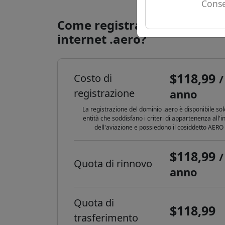
Conse
Come registrare un domini
internet .aero?
$118,99
Costo di
/
registrazione
anno
La registrazione del dominio .aero è disponibile sol
entità che soddisfano i criteri di appartenenza all'i
dell'aviazione e possiedono il cosiddetto AERO 
$118,99
/
Quota di rinnovo
anno
Quota di
$118,99
trasferimento