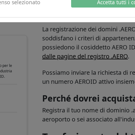
nso selezionato
Accetta tutti i 
o
.aero informazioni
La registrazione dei domini .AERO 
soddisfano i criteri di appartenenz
possiedono il cosiddetto
AERO ID
dalle pagine del registro .AERO
.
o per le
ndustria
Possiamo inviare la richiesta di r
ID.
un numero AEROID attivo insieme
Perché dovrei acquist
Registra il tuo nome di dominio .a
aeroporto o sei associato all'indu