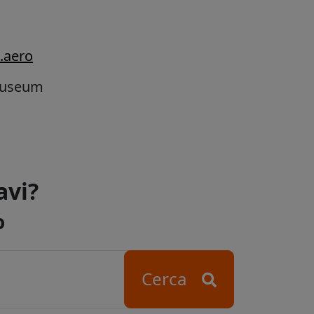
.aero
museum
avi?
o
Cerca