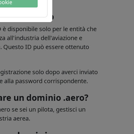
cookie
 sul dominio
è disponibile solo per le entità che
a all'industria dell'aviazione e
.
Questo ID può essere ottenuto
egistrazione solo dopo averci inviato
 alla password corrispondente.
are un dominio .aero?
ero se sei un pilota, gestisci un
stria aerea.