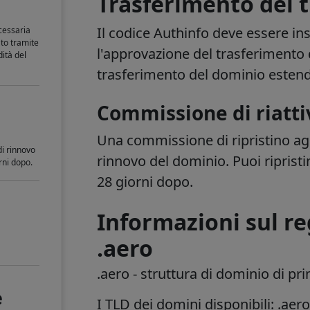
Trasferimento del 
Il codice Authinfo deve essere ins
ecessaria
to tramite
l'approvazione del trasferimento d
dità del
trasferimento del dominio estende
Commissione di riatti
Una commissione di ripristino agg
di rinnovo
rinnovo del dominio. Puoi ripristi
orni dopo.
28 giorni dopo.
Informazioni sul re
.aero
.aero
- s
truttura di dominio di pri
e
I TLD dei domini disponibili: .aer