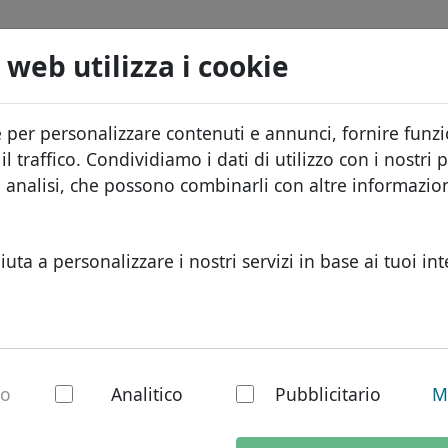
Domini
Cerca
Servizi
FAQ
Blog
Chi s
 web utilizza i cookie
Database dei domini
ID Protect
Info
Domini africani
e per personalizzare contenuti e annunci, fornire funzio
.aero
Cerca
Listino prezzi
Hosting DNS
Perc
Domini asiatici
l traffico. Condividiamo i dati di utilizzo con i nostri p
Sconti
WHOIS
Prot
Domini europei
e analisi, che possono combinarli con altre informazi
Trasferisci
Autenticazione a due fattori
Modu
Domini del Medio Or
Cont
Domini nordamerica
iuta a personalizzare i nostri servizi in base ai tuoi int
Domini sudamerican
Domini australiani
 - gTLD
io
Analitico
Pubblicitario
M