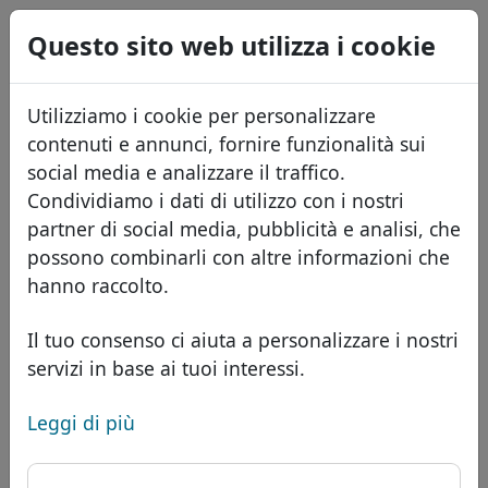
0
Questo sito web utilizza i cookie
USD
EUR
English
Utilizziamo i cookie per personalizzare
GBP
Español
contenuti e annunci, fornire funzionalità sui
Français
social media e analizzare il traffico.
Condividiamo i dati di utilizzo con i nostri
Português
Domini
partner di social media, pubblicità e analisi, che
Română
Database dei domini
possono combinarli con altre informazioni che
Eesti
Cerca
hanno raccolto.
Domini africani
Listino prezzi
Servizi
Domini asiatici
Sconti
Il tuo consenso ci aiuta a personalizzare i nostri
servizi in base ai tuoi interessi.
ID Protect
Domini europei
Trasferisci
FAQ
Hosting DNS
Domini del Medio Oriente
Leggi di più
Blog
WHOIS
Dominio .banque - Nuovi
Domini nordamericani