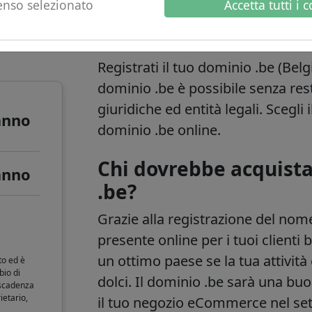
nso selezionato
Accetta tutti i 
o
Informazioni sui do
Registrati il tuo dominio .be (Belg
dominio .be è possibile senza res
giuridiche ed entità legali. Scegli
anno
dominio .be online.
Chi dovrebbe acquist
anno
.be?
Grazie alla registrazione del nom
presente online per i tuoi clienti b
un ottimo paese se la tua attività 
to ed è
bio di
dolci. Il dominio .be sarà una bu
 scadenza
ietario,
il tuo negozio eCommerce nel sett