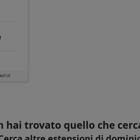
e
dell'UE
 hai trovato quello che cerc
Cerca altre estensioni di domini