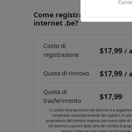
Conse
Come registrare un domini
internet .be?
Costo di
$17,99
/ 
registrazione
$17,99
Quota di rinnovo
/ 
Quota di
$17,99
trasferimento
Il cambio di proprietario del dominio è a pagamen
completato automaticamente dal registro. Il cam
proprietario del dominio imposta una nuova data di
del dominio a partire dalla data del cambio di propr
proprio come per una nuova registrazione.