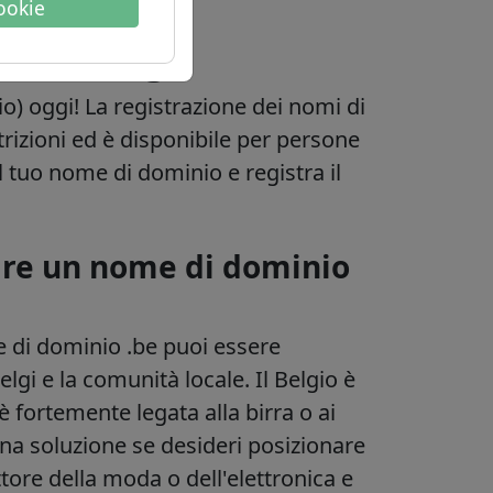
cookie
mini belgi
io) oggi! La registrazione dei nomi di
trizioni ed è disponibile per persone
 il tuo nome di dominio e registra il
are un nome di dominio
e di dominio .be puoi essere
elgi e la comunità locale. Il Belgio è
è fortemente legata alla birra o ai
ona soluzione se desideri posizionare
ore della moda o dell'elettronica e