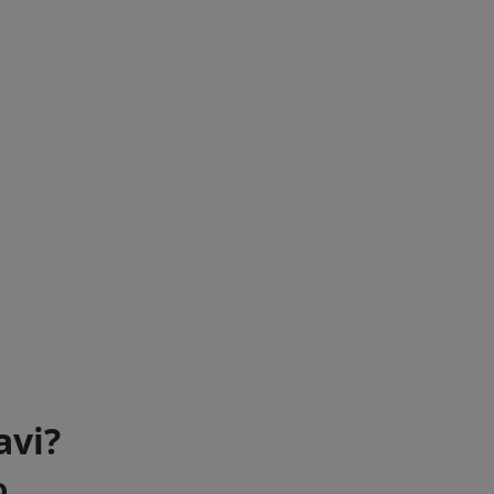
avi?
o