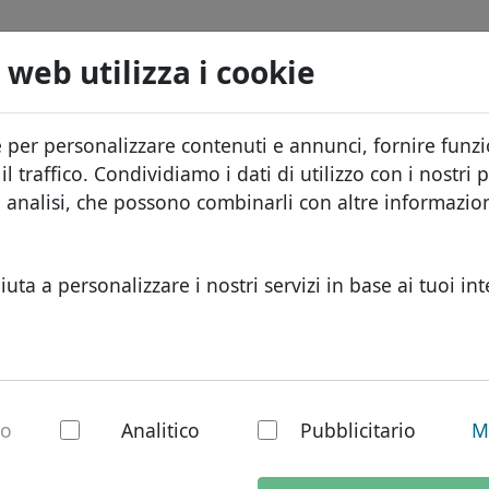
Domini
Cerca
Servizi
FAQ
Blog
Chi s
 web utilizza i cookie
Database dei domini
ID Protect
Info
Domini africani
e per personalizzare contenuti e annunci, fornire funzio
.be
Cerca
Listino prezzi
Hosting DNS
Perc
Domini asiatici
l traffico. Condividiamo i dati di utilizzo con i nostri p
Sconti
WHOIS
Prot
Domini europei
e analisi, che possono combinarli con altre informazi
Trasferisci
Autenticazione a due fattori
Modu
Domini del Medio Or
Cont
Domini nordamerica
iuta a personalizzare i nostri servizi in base ai tuoi int
Domini sudamerican
Domini australiani
 dominio nazionale
io
Analitico
Pubblicitario
M