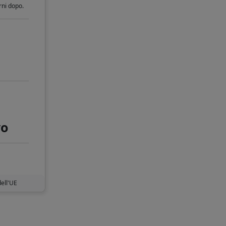
orni dopo.
vo
dell'UE