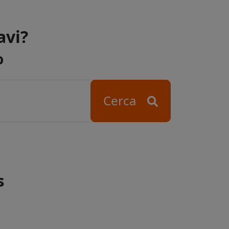
avi?
o
Cerca