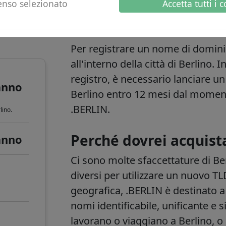
nso selezionato
Accetta tutti i 
o
Informazioni sul do
Per registrare un nome di dominio
all'interno della città di Berlino.
I
registro, è necessario lanciare un
anno
Berlino entro 12 mesi dal moment
.BERLIN.
lino.
Perché dovrei acquist
anno
Ci sono molte sfaccettature di Be
diversi per utilizzare un nuovo 
geografica, .BERLIN è destinato 
nomi identificabile, unificante e 
lavorano o viaggiano a Berlino, o 