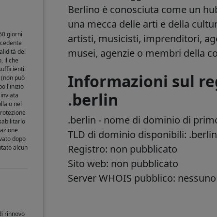
Berlino è conosciuta come un hub
una mecca delle arti e della cultu
60 giorni
artisti, musicisti, imprenditori, age
recedente
musei, agenzie o membri della c
lidità del
 il che
fficienti.
Informazioni sul re
o (non può
 l'inizio
.berlin
inviata
llalo nel
protezione
.berlin
- nome di dominio di primo
sabilitarlo
zazione
TLD di dominio disponibili: .berli
ivato dopo
Registro: non pubblicato
itato alcun
Sito web: non pubblicato
Server WHOIS pubblico: nessuno
di rinnovo