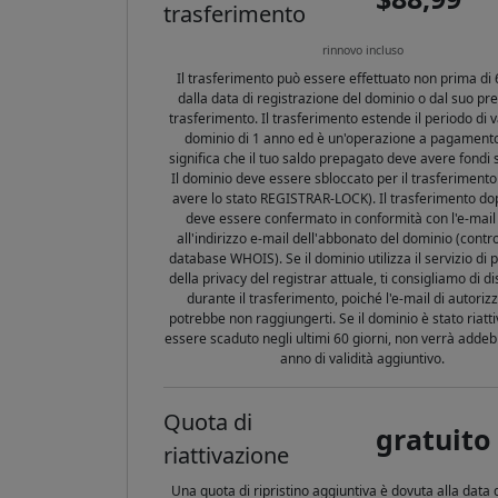
trasferimento
rinnovo incluso
Il trasferimento può essere effettuato non prima di 
dalla data di registrazione del dominio o dal suo p
trasferimento. Il trasferimento estende il periodo di va
dominio di 1 anno ed è un'operazione a pagamento,
significa che il tuo saldo prepagato deve avere fondi su
Il dominio deve essere sbloccato per il trasferiment
avere lo stato REGISTRAR-LOCK). Il trasferimento dopo
deve essere confermato in conformità con l'e-mail 
all'indirizzo e-mail dell'abbonato del dominio (contro
database WHOIS). Se il dominio utilizza il servizio di 
della privacy del registrar attuale, ti consigliamo di di
durante il trasferimento, poiché l'e-mail di autoriz
potrebbe non raggiungerti. Se il dominio è stato riatt
essere scaduto negli ultimi 60 giorni, non verrà addeb
anno di validità aggiuntivo.
Quota di
gratuito
riattivazione
Una quota di ripristino aggiuntiva è dovuta alla data 