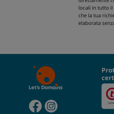
Pro
cert