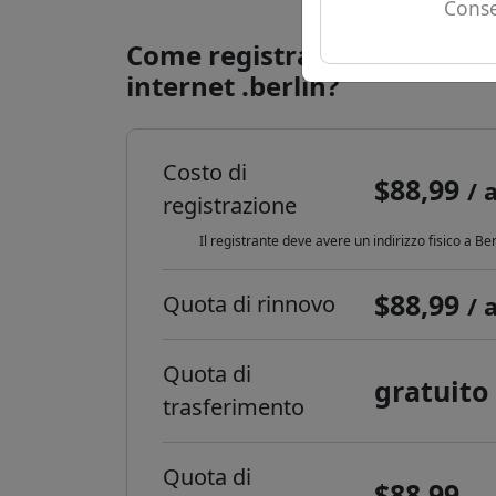
Conse
Come registrare un domini
internet .berlin?
Costo di
$88,99
/ 
registrazione
Il registrante deve avere un indirizzo fisico a Ber
$88,99
Quota di rinnovo
/ 
Quota di
gratuito
trasferimento
Quota di
$88,99