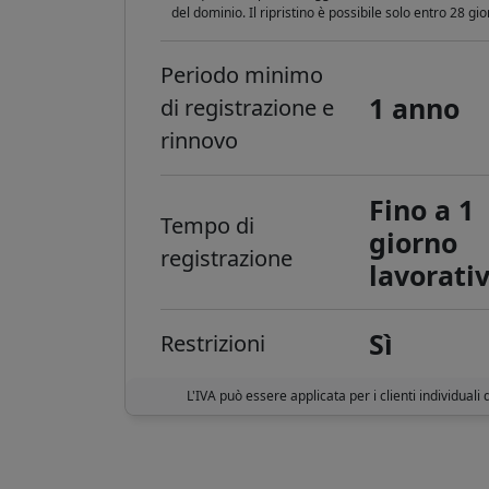
del dominio. Il ripristino è possibile solo entro 28 gi
Periodo minimo
1 anno
di registrazione e
rinnovo
Fino a 1
Tempo di
giorno
registrazione
lavorati
Sì
Restrizioni
L'IVA può essere applicata per i clienti individuali 