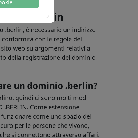
cookie
minio .berlin
 .berlin, è necessario un indirizzo
n conformità con le regole del
 sito web su argomenti relativi a
o della registrazione del dominio
are un dominio .berlin?
rlino, quindi ci sono molti modi
TLD .BERLIN. Come estensione
a funzionare come uno spazio dei
sicuro per le persone che vivono,
che si connettono attraverso affari.