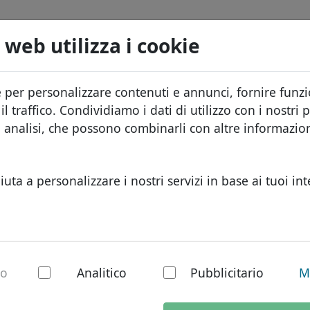
Domini
Cerca
Servizi
FAQ
Blog
Chi s
 web utilizza i cookie
Database dei domini
ID Protect
Info
Domini africani
e per personalizzare contenuti e annunci, fornire funzio
.berlin
Cerca
Listino prezzi
Hosting DNS
Perc
Domini asiatici
l traffico. Condividiamo i dati di utilizzo con i nostri p
Sconti
WHOIS
Prot
Domini europei
e analisi, che possono combinarli con altre informazi
Trasferisci
Autenticazione a due fattori
Modu
Domini del Medio Or
Cont
Domini nordamerica
iuta a personalizzare i nostri servizi in base ai tuoi int
Domini sudamerican
Domini australiani
in - Nuovi TLD
io
Analitico
Pubblicitario
M
iorno lavorativo