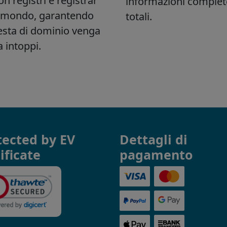
tected by EV
Dettagli di
ificate
pagamento