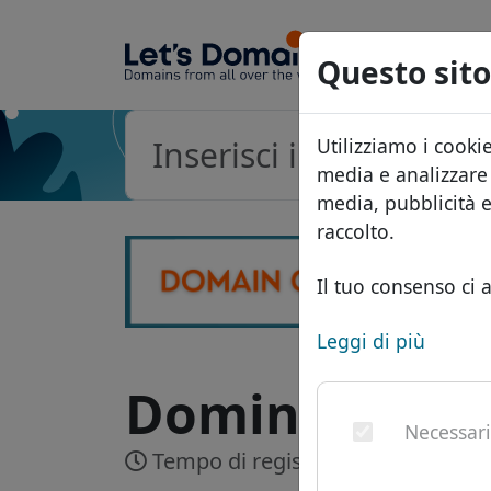
Questo sito
Utilizziamo i cooki
media e analizzare i
media, pubblicità 
raccolto.
Il tuo consenso ci a
Leggi di più
Dominio .berl
Necessar
Tempo di registrazione:
Fino a 1 g