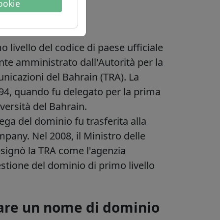
cookie
ul dominio
o livello del codice di paese ufficiale
nte amministrato dall'Autorità per la
icazioni del Bahrain (TRA). La
1994, quando fu delegato per la prima
versità del Bahrain.
ga del dominio fu trasferita alla
ny. Nel 2008, il Ministro delle
signò la TRA come l'agenzia
stione del dominio di primo livello
tare un nome di dominio