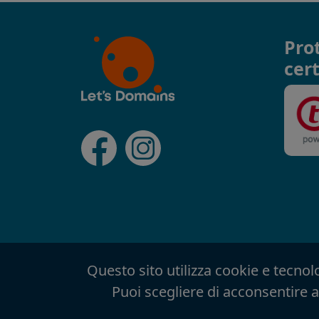
Pro
cert
Questo sito utilizza cookie e tecnolo
Puoi scegliere di acconsentire al