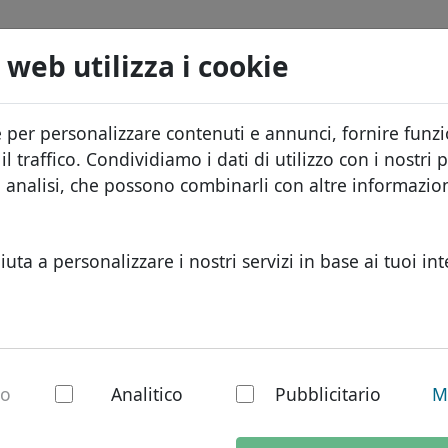
Domini
Cerca
Servizi
FAQ
Blog
Chi s
 web utilizza i cookie
Database dei domini
ID Protect
Info
Domini africani
e per personalizzare contenuti e annunci, fornire funzio
.bh
Cerca
Listino prezzi
Hosting DNS
Perc
Domini asiatici
l traffico. Condividiamo i dati di utilizzo con i nostri p
Sconti
WHOIS
Prot
Domini europei
e analisi, che possono combinarli con altre informazi
Trasferisci
Autenticazione a due fattori
Modu
Domini del Medio Or
Cont
Domini nordamerica
iuta a personalizzare i nostri servizi in base ai tuoi int
Domini sudamerican
Domini australiani
 dominio nazionale
io
Analitico
Pubblicitario
M
giorni lavorativi