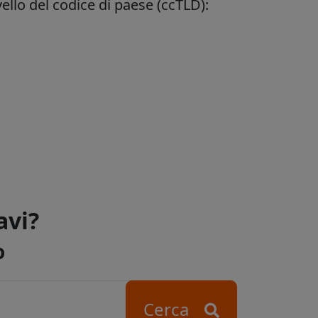
ello del codice di paese (ccTLD):
h
avi?
o
Cerca