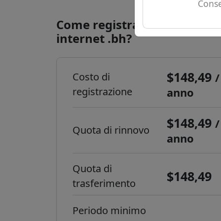
Conse
Come registrare un domini
internet .bh?
$148,49
Costo di
/
registrazione
anno
$148,49
/
Quota di rinnovo
anno
Quota di
$148,49
trasferimento
Periodo minimo