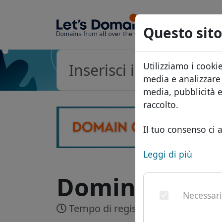
Questo sito
Utilizziamo i cooki
media e analizzare i
media, pubblicità 
raccolto.
Il tuo consenso ci a
Leggi di più
Dominio .bh -
Necessar
Tempo di registrazione:
Fino a 30 