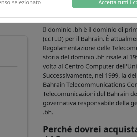
nso selezionato
Accetta tutti i 
o
.bh informazioni s
Il dominio .bh è il dominio di prim
(ccTLD) per il Bahrain. È attualme
Regolamentazione delle Telecomun
storia del dominio .bh risale al 
volta al Centro Computer dell'Uni
Successivamente, nel 1999, la dele
Bahrain Telecommunications Compa
Telecomunicazioni del Bahrain de
governativa responsabile della ge
.bh.
Perché dovrei acquis