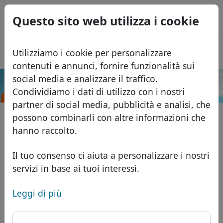
0
Questo sito web utilizza i cookie
USD
EUR
English
Utilizziamo i cookie per personalizzare
GBP
Español
contenuti e annunci, fornire funzionalità sui
Français
social media e analizzare il traffico.
.capital
Cerca
Condividiamo i dati di utilizzo con i nostri
Português
Domini
partner di social media, pubblicità e analisi, che
Română
Database dei domini
possono combinarli con altre informazioni che
Eesti
Cerca
hanno raccolto.
Domini africani
Listino prezzi
Servizi
Domini asiatici
Sconti
Il tuo consenso ci aiuta a personalizzare i nostri
servizi in base ai tuoi interessi.
ID Protect
Domini europei
Trasferisci
FAQ
Hosting DNS
Domini del Medio Oriente
Leggi di più
Blog
WHOIS
Domini nordamericani