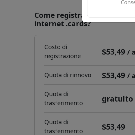
Conse
Come registrare un domini
internet .cards?
Costo di
$53,49
/ 
registrazione
$53,49
Quota di rinnovo
/ 
Quota di
gratuito
trasferimento
Quota di
$53,49
trasferimento