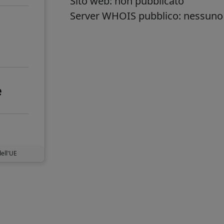
Sito web: non pubblicato
Server WHOIS pubblico: nessuno
e
dell'UE