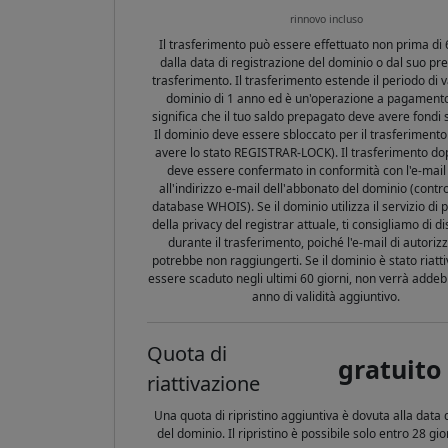
rinnovo incluso
Il trasferimento può essere effettuato non prima di 
dalla data di registrazione del dominio o dal suo p
trasferimento. Il trasferimento estende il periodo di va
dominio di 1 anno ed è un'operazione a pagamento,
significa che il tuo saldo prepagato deve avere fondi su
Il dominio deve essere sbloccato per il trasferiment
avere lo stato REGISTRAR-LOCK). Il trasferimento dopo
deve essere confermato in conformità con l'e-mail 
all'indirizzo e-mail dell'abbonato del dominio (contro
database WHOIS). Se il dominio utilizza il servizio di 
della privacy del registrar attuale, ti consigliamo di di
durante il trasferimento, poiché l'e-mail di autoriz
potrebbe non raggiungerti. Se il dominio è stato riatt
essere scaduto negli ultimi 60 giorni, non verrà addeb
anno di validità aggiuntivo.
Quota di
gratuito
riattivazione
Una quota di ripristino aggiuntiva è dovuta alla data 
del dominio. Il ripristino è possibile solo entro 28 gi