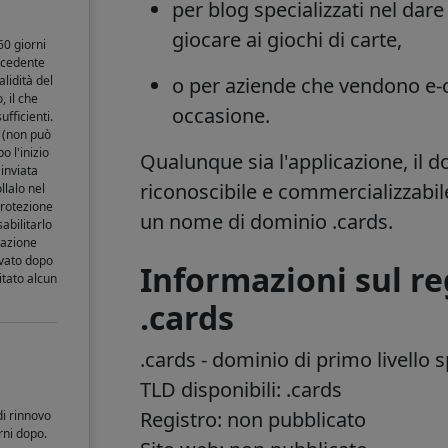
per blog specializzati nel dare
giocare ai giochi di carte,
60 giorni
recedente
lidità del
o per aziende che vendono e-c
 il che
occasione.
fficienti.
o (non può
 l'inizio
Qualunque sia l'applicazione, il
inviata
riconoscibile e commercializzabil
llalo nel
protezione
un nome di dominio .cards.
sabilitarlo
zazione
ivato dopo
Informazioni sul re
itato alcun
.cards
.cards
- dominio di primo livello 
TLD disponibili: .cards
Registro: non pubblicato
di rinnovo
orni dopo.