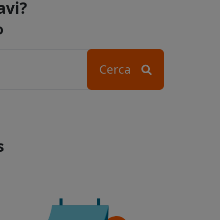
avi?
o
Cerca