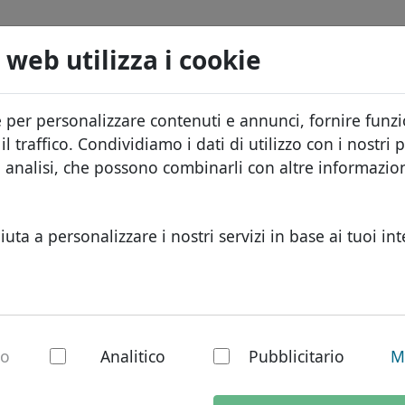
Domini
Cerca
Servizi
FAQ
Blog
Chi s
 web utilizza i cookie
Database dei domini
ID Protect
Info
Domini africani
e per personalizzare contenuti e annunci, fornire funzio
.cards
Cerca
Listino prezzi
Hosting DNS
Perc
Domini asiatici
l traffico. Condividiamo i dati di utilizzo con i nostri p
Sconti
WHOIS
Prot
Domini europei
e analisi, che possono combinarli con altre informazi
Trasferisci
Autenticazione a due fattori
Modu
Domini del Medio Or
Cont
Domini nordamerica
iuta a personalizzare i nostri servizi in base ai tuoi int
Domini sudamerican
Domini australiani
s - Nuovi TLD
io
Analitico
Pubblicitario
M