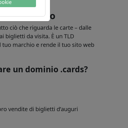
cookie
 sul dominio
to ciò che riguarda le carte – dalle
ai biglietti da visita. È un TLD
el tuo marchio e rende il tuo sito web
are un dominio .cards?
o vendite di biglietti d’auguri