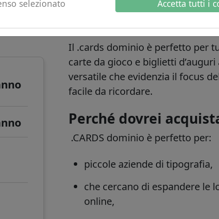
nso selezionato
Accetta tutti i 
o
.cards informazioni
Il
.cards
dominio è perfetto per tut
carte da gioco e biglietti d’auguri 
versatile che evidenzia il focus d
anno
facile da ricordare.
Perché dovrei acquist
anno
.CARDS dominio è perfetto per:
piccole aziende di tipografia,
che cercano di espandere le lor
online,