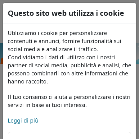
0
Questo sito web utilizza i cookie
USD
EUR
English
Utilizziamo i cookie per personalizzare
GBP
Español
contenuti e annunci, fornire funzionalità sui
Français
social media e analizzare il traffico.
.fi
Cerca
Condividiamo i dati di utilizzo con i nostri
Português
Domini
partner di social media, pubblicità e analisi, che
Română
Database dei domini
possono combinarli con altre informazioni che
Eesti
Cerca
hanno raccolto.
Domini africani
Listino prezzi
Servizi
Domini asiatici
Sconti
Il tuo consenso ci aiuta a personalizzare i nostri
servizi in base ai tuoi interessi.
ID Protect
Domini europei
Trasferisci
FAQ
Hosting DNS
Domini del Medio Oriente
Leggi di più
Blog
WHOIS
Domini nordamericani