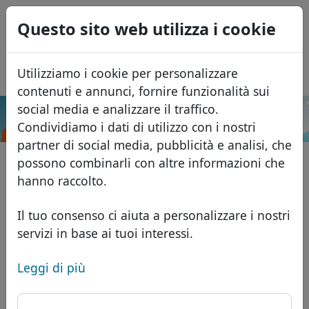
0
Questo sito web utilizza i cookie
USD
EUR
English
Utilizziamo i cookie per personalizzare
GBP
Español
contenuti e annunci, fornire funzionalità sui
Français
social media e analizzare il traffico.
.forum
Cerca
Condividiamo i dati di utilizzo con i nostri
Português
Domini
partner di social media, pubblicità e analisi, che
Română
Database dei domini
possono combinarli con altre informazioni che
Eesti
Cerca
hanno raccolto.
Domini africani
Listino prezzi
Servizi
Domini asiatici
Sconti
Il tuo consenso ci aiuta a personalizzare i nostri
servizi in base ai tuoi interessi.
ID Protect
Domini europei
Trasferisci
FAQ
Hosting DNS
Domini del Medio Oriente
Leggi di più
Blog
WHOIS
Domini nordamericani