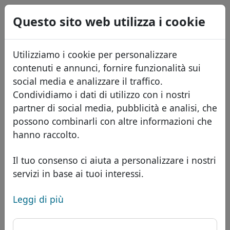
0
Questo sito web utilizza i cookie
USD
EUR
English
Utilizziamo i cookie per personalizzare
GBP
Español
contenuti e annunci, fornire funzionalità sui
Français
social media e analizzare il traffico.
Condividiamo i dati di utilizzo con i nostri
Português
Domini
partner di social media, pubblicità e analisi, che
Română
Database dei domini
possono combinarli con altre informazioni che
Eesti
Cerca
hanno raccolto.
Domini africani
Listino prezzi
Servizi
Domini asiatici
Sconti
Il tuo consenso ci aiuta a personalizzare i nostri
servizi in base ai tuoi interessi.
ID Protect
Domini europei
Trasferisci
FAQ
Hosting DNS
Domini del Medio Oriente
Leggi di più
Blog
WHOIS
Dominio .halal - Nuovi
Domini nordamericani