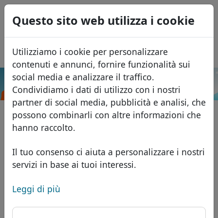
0
Questo sito web utilizza i cookie
USD
EUR
English
Utilizziamo i cookie per personalizzare
GBP
Español
contenuti e annunci, fornire funzionalità sui
Français
social media e analizzare il traffico.
.ml
Cerca
Condividiamo i dati di utilizzo con i nostri
Português
Domini
partner di social media, pubblicità e analisi, che
Română
Database dei domini
possono combinarli con altre informazioni che
Eesti
Cerca
hanno raccolto.
Domini africani
Listino prezzi
Servizi
Domini asiatici
Sconti
Il tuo consenso ci aiuta a personalizzare i nostri
servizi in base ai tuoi interessi.
ID Protect
Domini europei
Trasferisci
FAQ
Hosting DNS
Domini del Medio Oriente
Leggi di più
Blog
WHOIS
Domini nordamericani