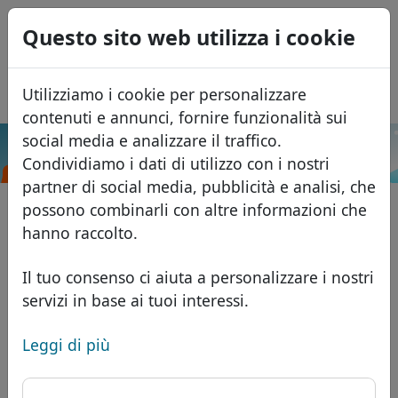
0
Questo sito web utilizza i cookie
USD
EUR
English
Utilizziamo i cookie per personalizzare
GBP
Español
contenuti e annunci, fornire funzionalità sui
Français
social media e analizzare il traffico.
.spa
Cerca
Condividiamo i dati di utilizzo con i nostri
Português
Domini
partner di social media, pubblicità e analisi, che
Română
Database dei domini
possono combinarli con altre informazioni che
Eesti
Cerca
hanno raccolto.
Domini africani
Listino prezzi
Servizi
Domini asiatici
Sconti
Il tuo consenso ci aiuta a personalizzare i nostri
servizi in base ai tuoi interessi.
ID Protect
Domini europei
Trasferisci
FAQ
Hosting DNS
Domini del Medio Oriente
Leggi di più
Blog
WHOIS
Domini nordamericani