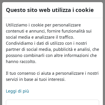
0
Questo sito web utilizza i cookie
USD
EUR
English
Utilizziamo i cookie per personalizzare
GBP
Español
contenuti e annunci, fornire funzionalità sui
Français
social media e analizzare il traffico.
Condividiamo i dati di utilizzo con i nostri
Português
Domini
partner di social media, pubblicità e analisi, che
Română
Database dei domini
possono combinarli con altre informazioni che
Eesti
Cerca
hanno raccolto.
Domini africani
Listino prezzi
Servizi
Domini asiatici
Sconti
Il tuo consenso ci aiuta a personalizzare i nostri
servizi in base ai tuoi interessi.
ID Protect
Domini europei
Trasferisci
FAQ
Hosting DNS
Domini del Medio Oriente
Leggi di più
Blog
WHOIS
Dominio .天主教 - Nuovi
Domini nordamericani