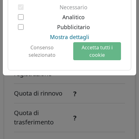
Autenticazione a due fattori
TLD
Domini sudamericani
Necessario
Chi siamo
Domini australiani
Analitico
Informazioni su Let's Domains
Pubblicitario
Come registrare un dominio internet .
Perché Let's Domains?
Mostra dettagli
天主教?
Protezione del marchio
Consenso
Accetta tutti i
selezionato
cookie
Moduli per i domini
Costo di
Contatto
?
registrazione
?
Quota di rinnovo
Quota di
?
trasferimento