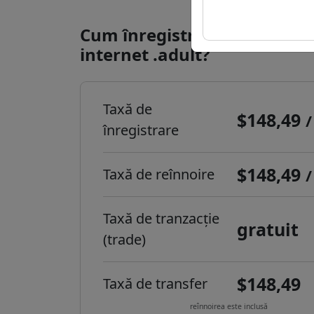
Cum înregistrezi un domeni
internet .adult?
Taxă de
$148,49
/
înregistrare
$148,49
Taxă de reînnoire
/
Taxă de tranzacție
gratuit
(trade)
$148,49
Taxă de transfer
reînnoirea este inclusă