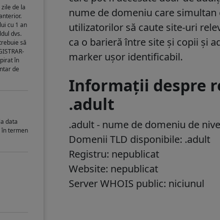
zile de la
nume de domeniu care simultan cre
anterior.
ui cu 1 an
utilizatorilor să caute site-uri r
ldul dvs.
ca o barieră între site și copii și
trebuie să
EGISTRAR-
marker ușor identificabil.
pirat în
entar de
Informații despre 
.adult
la data
.adult
- nume de domeniu de nivel
i în termen
Domenii TLD disponibile: .adult
Registru: nepublicat
Website: nepublicat
Server WHOIS public: niciunul