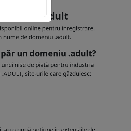
domeniul .adult
ponibil online pentru înregistrare.
un nume de domeniu .adult.
mpăr un domeniu .adult?
 unei nișe de piață pentru industria
 .ADULT, site-urile care găzduiesc:
i, au o nouă opțiune în extensiile de