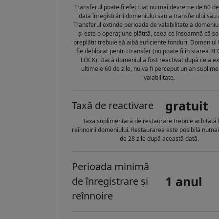
Transferul poate fi efectuat nu mai devreme de 60 de 
data înregistrării domeniului sau a transferului său 
Transferul extinde perioada de valabilitate a domeniul
și este o operațiune plătită, ceea ce înseamnă că so
preplătit trebuie să aibă suficiente fonduri. Domeniul 
fie deblocat pentru transfer (nu poate fi în starea R
LOCK). Dacă domeniul a fost reactivat după ce a ex
ultimele 60 de zile, nu va fi perceput un an suplim
valabilitate.
gratuit
Taxă de reactivare
Taxa suplimentară de restaurare trebuie achitată 
reînnoirii domeniului. Restaurarea este posibilă numa
de 28 zile după această dată.
Perioada minimă
1 anul
de înregistrare și
reînnoire