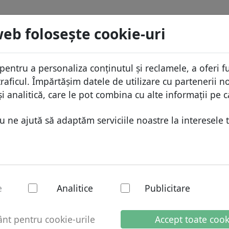
menii
Caută
Servicii
FAQ
Blog
Despre
web foloseşte cookie-uri
aza domeniilor
Protecţia ID
Despr
Domenii africane
pentru a personaliza conținutul și reclamele, a oferi fu
.adult
Caută
ista de preţuri
Gazduire DNS
De ce
Domenii asiatice
raficul. Împărtășim datele de utilizare cu partenerii no
educeri
WHOIS
Prote
Domenii europene
i analitică, care le pot combina cu alte informații pe c
ransfer
Autentificarea cu doi factori
Formu
Domeniile din Orientul Mijlo
ne ajută să adaptăm serviciile noastre la interesele t
Conta
Domenii nord-americane
Domenii sud-americane
Domenii australiene
t - Domenii noi
e
Analitice
Publicitare
t pentru cookie-urile
Accept toate cook