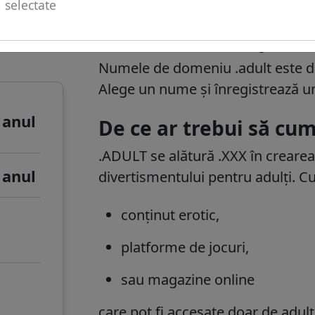
selectate
u de
Informații despre 
Numele de domeniu .adult este dis
Alege un nume și înregistrează 
 anul
De ce ar trebui să cu
.ADULT se alătură .XXX în crearea
 anul
divertismentului pentru adulți. Cu
conținut erotic,
platforme de jocuri,
sau magazine online
care pot fi accesate doar de adulț