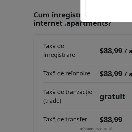
Cum înregistrezi un domeni
internet .apartments?
Taxă de
$88,99
/ 
înregistrare
$88,99
Taxă de reînnoire
/ 
Taxă de tranzacție
gratuit
(trade)
$88,99
Taxă de transfer
reînnoirea este inclusă