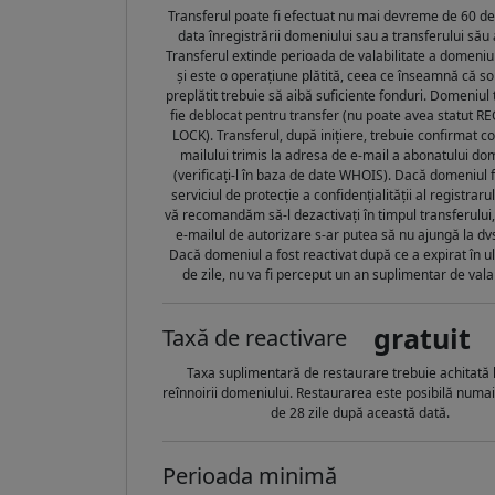
Transferul poate fi efectuat nu mai devreme de 60 de 
data înregistrării domeniului sau a transferului său 
Transferul extinde perioada de valabilitate a domeniul
și este o operațiune plătită, ceea ce înseamnă că so
preplătit trebuie să aibă suficiente fonduri. Domeniul 
fie deblocat pentru transfer (nu poate avea statut R
LOCK). Transferul, după inițiere, trebuie confirmat c
mailului trimis la adresa de e-mail a abonatului do
(verificați-l în baza de date WHOIS). Dacă domeniul 
serviciul de protecție a confidențialității al registrarul
vă recomandăm să-l dezactivați în timpul transferului
e-mailul de autorizare s-ar putea să nu ajungă la dvs
Dacă domeniul a fost reactivat după ce a expirat în u
de zile, nu va fi perceput un an suplimentar de valab
gratuit
Taxă de reactivare
Taxa suplimentară de restaurare trebuie achitată 
reînnoirii domeniului. Restaurarea este posibilă numa
de 28 zile după această dată.
Perioada minimă