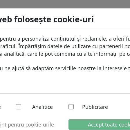
menii
Caută
Servicii
FAQ
Blog
Despre
web foloseşte cookie-uri
aza domeniilor
Protecţia ID
Despr
Domenii africane
pentru a personaliza conținutul și reclamele, a oferi fu
.apartments
Caută
ista de preţuri
Gazduire DNS
De ce
Domenii asiatice
raficul. Împărtășim datele de utilizare cu partenerii no
educeri
WHOIS
Prote
Domenii europene
i analitică, care le pot combina cu alte informații pe c
ransfer
Autentificarea cu doi factori
Formu
Domeniile din Orientul Mijlo
ne ajută să adaptăm serviciile noastre la interesele t
Conta
Domenii nord-americane
Domenii sud-americane
Domenii australiene
rtments - Domenii 
e
Analitice
Publicitare
t pentru cookie-urile
Accept toate cook