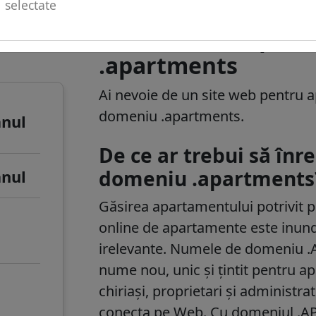
selectate
u de
Informații despre 
.apartments
Ai nevoie de un site web pentru
domeniu .apartments.
anul
De ce ar trebui să înr
domeniu .apartments
anul
Găsirea apartamentului potrivit p
online de apartamente este inunda
irelevante. Numele de domeniu 
nume nou, unic și țintit pentru ap
chiriași, proprietari și administra
conecta pe Web. Cu domeniul .A