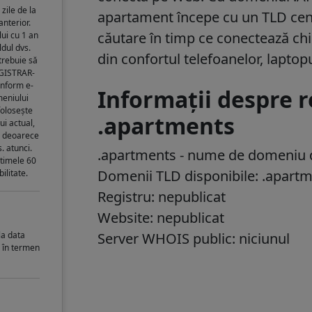
zile de la
apartament începe cu un TLD cent
anterior.
căutare în timp ce conectează chi
ui cu 1 an
ldul dvs.
din confortul telefoanelor, laptopur
trebuie să
EGISTRAR-
onform e-
Informații despre 
meniului
folosește
.apartments
ui actual,
, deoarece
. atunci.
.apartments
- nume de domeniu d
ltimele 60
Domenii TLD disponibile: .apart
ilitate.
Registru: nepublicat
Website: nepublicat
la data
Server WHOIS public: niciunul
i în termen