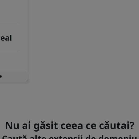
real
UE
Nu ai găsit ceea ce căutai?
Caută alte extensii de domeniu