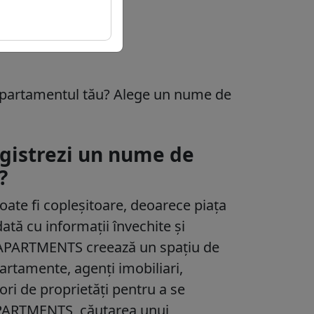
domeniul
 apartamentul tău? Alege un nume de
egistrezi un nume de
?
oate fi copleșitoare, deoarece piața
tă cu informații învechite și
.APARTMENTS creează un spațiu de
artamente, agenți imobiliari,
tori de proprietăți pentru a se
PARTMENTS, căutarea unui