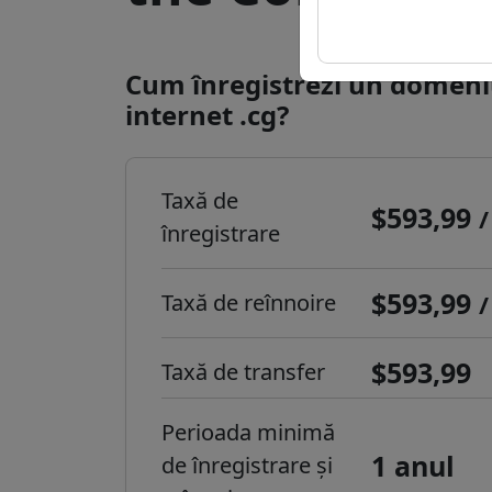
Cum înregistrezi un domeni
internet .cg?
Taxă de
$593,99
/
înregistrare
$593,99
Taxă de reînnoire
/
$593,99
Taxă de transfer
Perioada minimă
1 anul
de înregistrare și