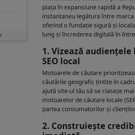
piața în expansiune rapidă a Repu
instantaneu legătura între marca t
oferind o fundație sigură și loca
lung și încrederea digitală în într
UE
1. Vizează audiențele
SEO local
Motoarele de căutare prioritizează
căutările geografic țintite în cad
ajută site-ul tău să se claseze mai
motoarelor de căutare locale (SER
partea consumatorilor și cliențilo
2. Construiește credib