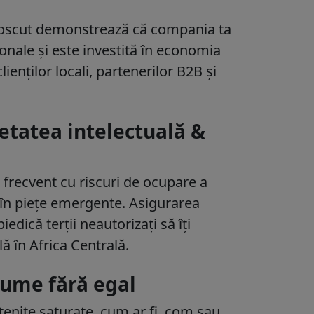
noscut demonstrează că compania ta
ionale și este investită în economia
lienților locali, partenerilor B2B și
ietatea intelectuală &
 frecvent cu riscuri de ocupare a
 în piețe emergente. Asigurarea
dică terții neautorizați să îți
ă în Africa Centrală.
nume fără egal
enite saturate, cum ar fi .com sau