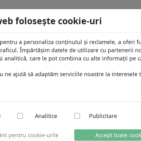
menii
Caută
Servicii
FAQ
Blog
Despre
web foloseşte cookie-uri
aza domeniilor
Protecţia ID
Despr
Domenii africane
pentru a personaliza conținutul și reclamele, a oferi fu
.cg
Caută
ista de preţuri
Gazduire DNS
De ce
Domenii asiatice
raficul. Împărtășim datele de utilizare cu partenerii no
educeri
WHOIS
Prote
Domenii europene
i analitică, care le pot combina cu alte informații pe c
ransfer
Autentificarea cu doi factori
Formu
Domeniile din Orientul Mijlo
ne ajută să adaptăm serviciile noastre la interesele t
Conta
Domenii nord-americane
Domenii sud-americane
Domenii australiene
 domeniu național:
e
Analitice
Publicitare
t pentru cookie-urile
Accept toate cook