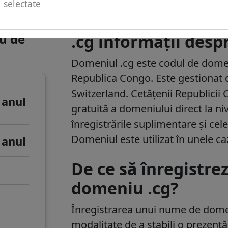
selectate
u de
.cg informații des
Domeniul .cg este codul de domen
Republica Congo. Este gestionat
Switzerland. Cetățenii Republicii 
 anul
gratuită a domeniului direct la ni
înregistrările suplimentare și cele
Domeniul este utilizat în unele ca
 anul
De ce să înregistre
domeniu .cg?
Înregistrarea unui
nume de dome
modalitate de a stabili o prezență