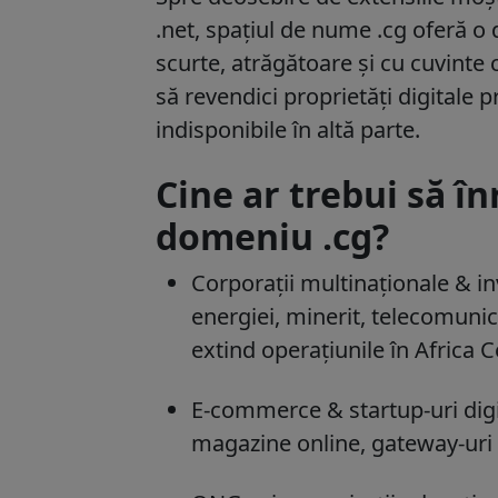
.net, spațiul de nume .cg oferă o 
scurte, atrăgătoare și cu cuvinte 
să revendici proprietăți digitale 
indisponibile în altă parte.
Cine ar trebui să î
domeniu .cg?
Corporații multinaționale & i
energiei, minerit, telecomunicaț
extind operațiunile în Africa C
E-commerce & startup-uri digit
magazine online, gateway-uri de