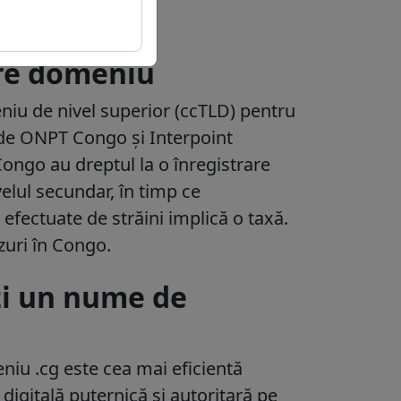
pre domeniu
iu de nivel superior (ccTLD) pentru
 de ONPT Congo și Interpoint
Congo au dreptul la o înregistrare
velul secundar, în timp ce
 efectuate de străini implică o taxă.
zuri în Congo​.
zi un nume de
niu .cg
este cea mai eficientă
 digitală puternică și autoritară pe