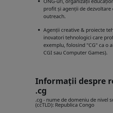
ONG-uri, organizații educațion
profit și agenții de dezvoltar
outreach.
Agenții creative & proiecte te
inovatori tehnologici care pro
exemplu, folosind "CG" ca o 
CGI sau Computer Games).
Informații despre 
.cg
.cg
- nume de domeniu de nivel su
(ccTLD):
Republica Congo