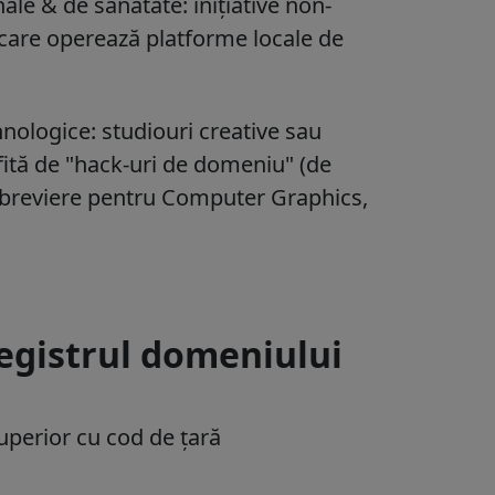
ale & de sănătate: inițiative non-
e care operează platforme locale de
hnologice: studiouri creative sau
fită de "hack-uri de domeniu" (de
abreviere pentru Computer Graphics,
registrul domeniului
perior cu cod de țară