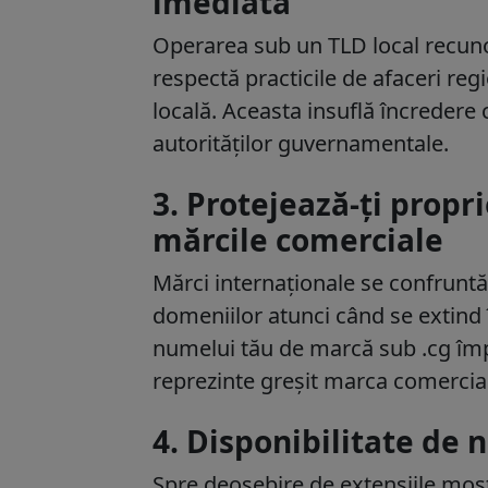
imediată
Operarea sub un TLD local recu
respectă practicile de afaceri reg
locală. Aceasta insuflă încredere c
autorităților guvernamentale.
3. Protejează-ți propr
mărcile comerciale
Mărci internaționale se confruntă
domeniilor atunci când se extind
numelui tău de marcă sub .cg împie
reprezinte greșit marca comercial
4. Disponibilitate de 
Spre deosebire de extensiile moșt