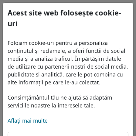
0
Acest site web foloseşte cookie-
USD
uri
EUR
English
GBP
Español
Folosim cookie-uri pentru a personaliza
Français
conținutul și reclamele, a oferi funcții de social
Italiano
Domenii
media și a analiza traficul. Împărtășim datele
Português
de utilizare cu partenerii noștri de social media,
Baza domeniilor
publicitate și analitică, care le pot combina cu
Eesti
Caută
alte informații pe care le-au colectat.
Domenii africane
Lista de preţuri
Servicii
Domenii asiatice
Reduceri
Consimțământul tău ne ajută să adaptăm
Protecţia ID
serviciile noastre la interesele tale.
Domenii europene
Transfer
FAQ
Gazduire DNS
Domeniile din Orientul Mijlociu
Aflaţi mai multe
Blog
WHOIS
Domeniu .coupon -
Domenii nord-americane