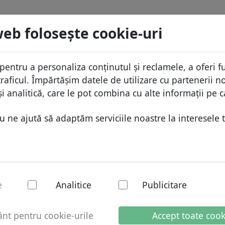
menii
Caută
Servicii
FAQ
Blog
Despre
web foloseşte cookie-uri
aza domeniilor
Protecţia ID
Despr
Domenii africane
pentru a personaliza conținutul și reclamele, a oferi fu
.day
Caută
ista de preţuri
Gazduire DNS
De ce
Domenii asiatice
raficul. Împărtășim datele de utilizare cu partenerii no
educeri
WHOIS
Prote
Domenii europene
i analitică, care le pot combina cu alte informații pe c
ransfer
Autentificarea cu doi factori
Formu
Domeniile din Orientul Mijlo
ne ajută să adaptăm serviciile noastre la interesele t
Conta
Domenii nord-americane
Domenii sud-americane
Domenii australiene
- Domenii noi
e
Analitice
Publicitare
t pentru cookie-urile
Accept toate cook