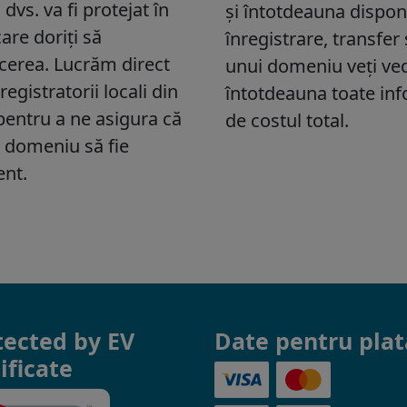
tected by EV
Date pentru plat
ificate