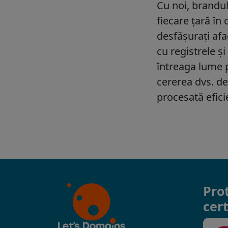
Pro
cert