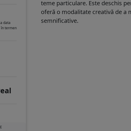
teme particulare. Este deschis pen
oferă o modalitate creativă de 
semnificative.
la data
i în termen
real
UE