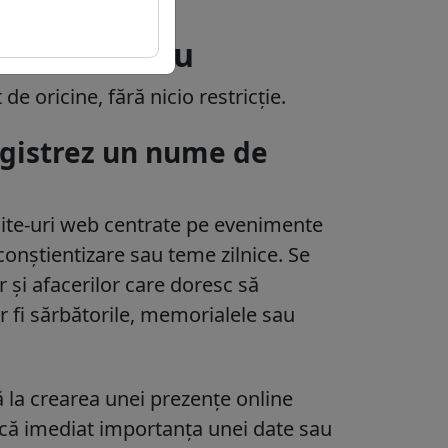
spre domeniu
de oricine, fără nicio restricție.
registrez un nume de
site-uri web centrate pe evenimente
conștientizare sau teme zilnice. Se
or și afacerilor care doresc să
r fi sărbătorile, memorialele sau
 la crearea unei prezențe online
ică imediat importanța unei date sau