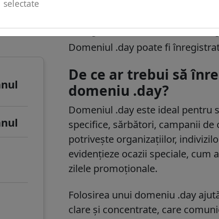
selectate
u de
.day informații de
Domeniul .day poate fi înregistrat 
De ce ar trebui să în
anul
domeniu .day?
Domeniul
.day
este ideal pentru 
anul
specifice, sărbători, campanii de 
potrivește organizațiilor, indivizil
evidențieze ocazii speciale, cum a
zilele promoționale.
Folosirea unui domeniu .day ajută
clare și concentrate, care comun