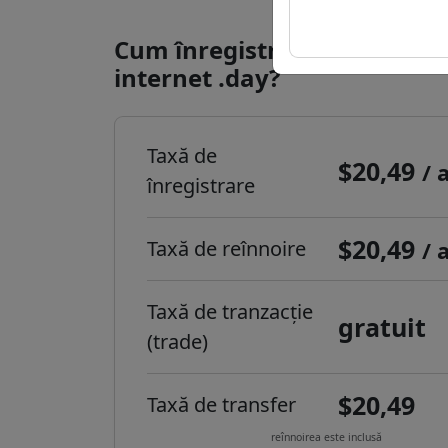
Cum înregistrezi un domeni
internet .day?
Taxă de
$20,49
/ 
înregistrare
$20,49
Taxă de reînnoire
/ 
Taxă de tranzacție
gratuit
(trade)
$20,49
Taxă de transfer
reînnoirea este inclusă