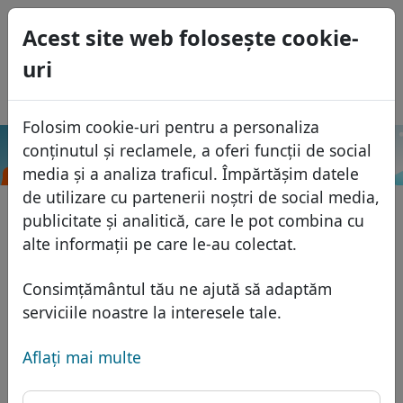
0
Acest site web foloseşte cookie-
USD
uri
EUR
English
GBP
Español
Folosim cookie-uri pentru a personaliza
Français
conținutul și reclamele, a oferi funcții de social
.diy
Caută
Italiano
Domenii
media și a analiza traficul. Împărtășim datele
Português
de utilizare cu partenerii noștri de social media,
Baza domeniilor
publicitate și analitică, care le pot combina cu
Eesti
Caută
alte informații pe care le-au colectat.
Domenii africane
Lista de preţuri
Servicii
Domenii asiatice
Reduceri
Consimțământul tău ne ajută să adaptăm
Protecţia ID
serviciile noastre la interesele tale.
Domenii europene
Transfer
FAQ
Gazduire DNS
Domeniile din Orientul Mijlociu
Aflaţi mai multe
Blog
WHOIS
Domenii nord-americane